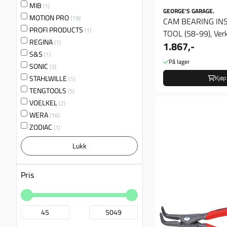
MIB
(1)
GEORGE'S GARAGE.
MOTION PRO
(19)
CAM BEARING IN
PROFI PRODUCTS
(1)
TOOL (58-99), Ver
REGINA
(1)
1.867,-
S&S
(1)
På lager
SONIC
(3)
STAHLWILLE
Kjøp
(1)
TENGTOOLS
(5)
VOELKEL
(2)
WERA
(16)
ZODIAC
(1)
Lukk
Pris