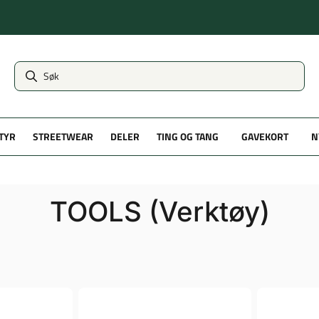
TYR
STREETWEAR
DELER
TING OG TANG
GAVEKORT
N
TOOLS (Verktøy)