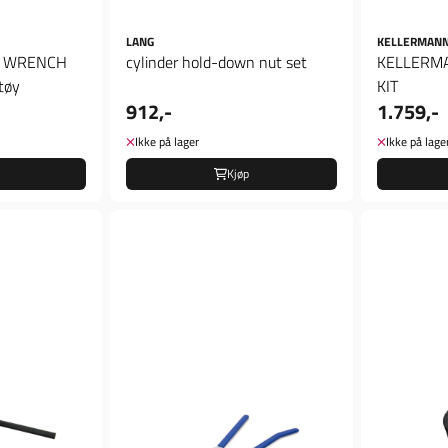
LANG
KELLERMAN
D WRENCH
cylinder hold-down nut set
KELLERMA
tøy
KIT
912,-
1.759,-
Ikke på lager
Ikke på lage
Kjøp