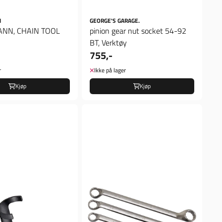
N
GEORGE'S GARAGE.
NN, CHAIN TOOL
pinion gear nut socket 54-92
BT, Verktøy
755,-
r
Ikke på lager
Kjøp
Kjøp