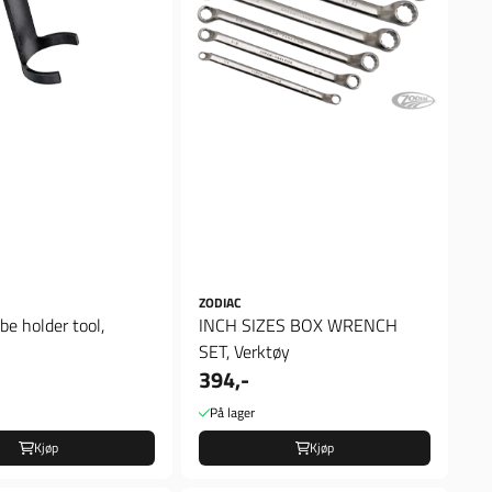
ZODIAC
be holder tool,
INCH SIZES BOX WRENCH
SET, Verktøy
394,-
På lager
Kjøp
Kjøp