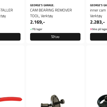
GEORGE'S GARAGE.
GEORGE'S GA
STALLER
CAM BEARING REMOVER
inner cam 
ktøy
TOOL, Verktøy
Verktøy
2.169,-
2.283,-
På lager
Ikke på lage
Kjøp