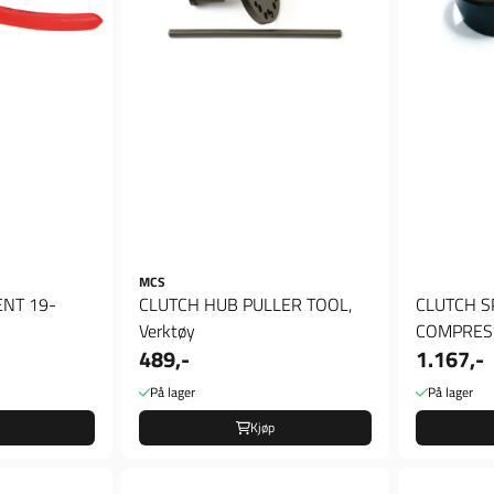
MCS
ENT 19-
CLUTCH HUB PULLER TOOL,
CLUTCH S
Verktøy
COMPRESS
489,-
1.167,-
97(NU)B.T.
Clutch ...
På lager
På lager
Kjøp