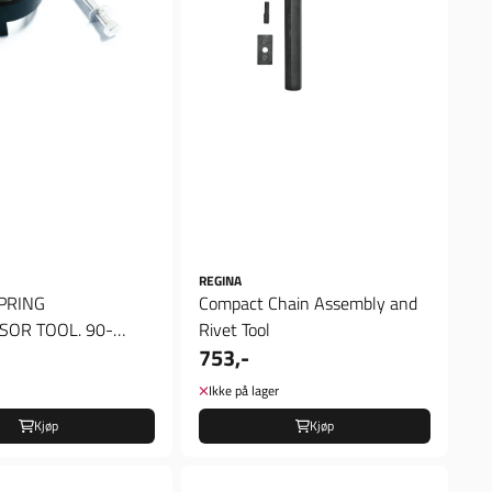
REGINA
PRING
Compact Chain Assembly and
OR TOOL. 90-
Rivet Tool
753,-
; 91-20 XL; 95-01,
Ikke på lager
Kjøp
Kjøp