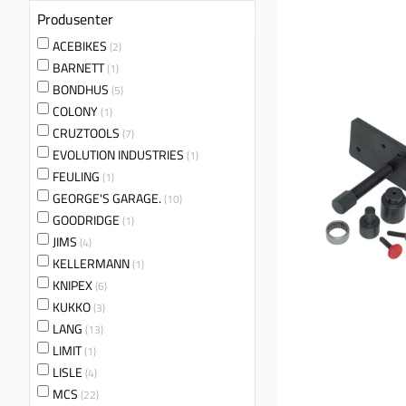
Produsenter
ACEBIKES
(2)
BARNETT
(1)
BONDHUS
(5)
COLONY
(1)
CRUZTOOLS
(7)
EVOLUTION INDUSTRIES
(1)
FEULING
(1)
GEORGE'S GARAGE.
(10)
GOODRIDGE
(1)
JIMS
(4)
KELLERMANN
(1)
KNIPEX
(6)
KUKKO
(3)
LANG
(13)
LIMIT
(1)
LISLE
(4)
MCS
(22)