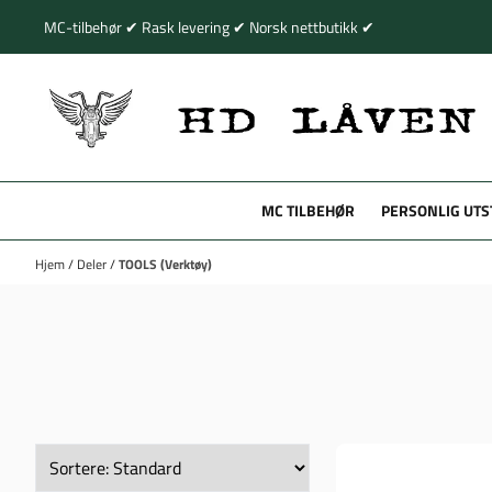
Hopp til innhold
MC-tilbehør ✔ Rask levering ✔ Norsk nettbutikk ✔
MC TILBEHØR
PERSONLIG UTS
Hjem
/
Deler
/
TOOLS (Verktøy)