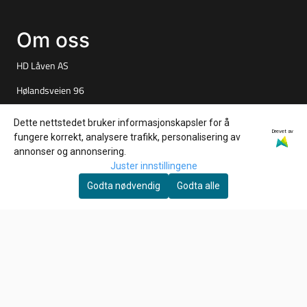
Om oss
HD Låven AS
Hølandsveien 96
1860 Trøgstad
Dette nettstedet bruker informasjonskapsler for å
Drevet av
fungere korrekt, analysere trafikk, personalisering av
Org. nr. 925827061
annonser og annonsering.
Tlf:
+4790847527
Juster innstillingene
Godta nødvendig
Godta alle
per@tuningparts.no
Info
Frakt og retur
Personvern
Salgsbetingelser