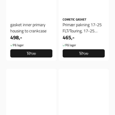
COMETIC GASKET
gasket inner primary
Primær pakning 17-25
housing to crankcase
FLT/Touring, 17-25
498,-
465,-
Trikes
På lager
På lager
Kjøp
Kjøp