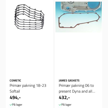
COMETIC
JAMES GASKETS
Primær pakning 18-23
Primær pakning 06 to
Softail
present Dyna and all
494,-
432,-
07-17 FXST, FLST and
FXCW ...
På lager
På lager