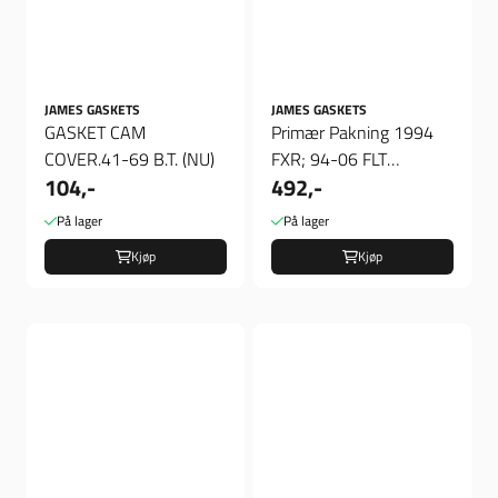
JAMES GASKETS
JAMES GASKETS
GASKET CAM
Primær Pakning 1994
COVER.41-69 B.T. (NU)
FXR; 94-06 FLT
104,-
492,-
MODELS(NU)
På lager
På lager
Kjøp
Kjøp