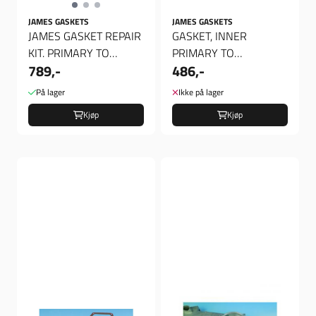
JAMES GASKETS
JAMES GASKETS
JAMES GASKET REPAIR
GASKET, INNER
KIT. PRIMARY TO
PRIMARY TO
789,-
486,-
CRANKCASE
CRANKCASE
På lager
Ikke på lager
Kjøp
Kjøp