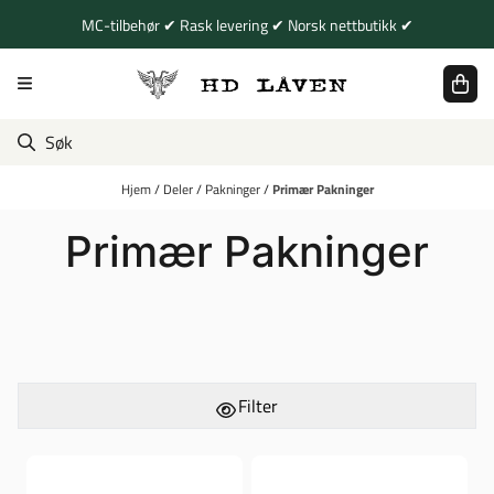
Hopp til innhold
MC-tilbehør ✔ Rask levering ✔ Norsk nettbutikk ✔
Hjem
/
Deler
/
Pakninger
/
Primær Pakninger
Primær Pakninger
Filter