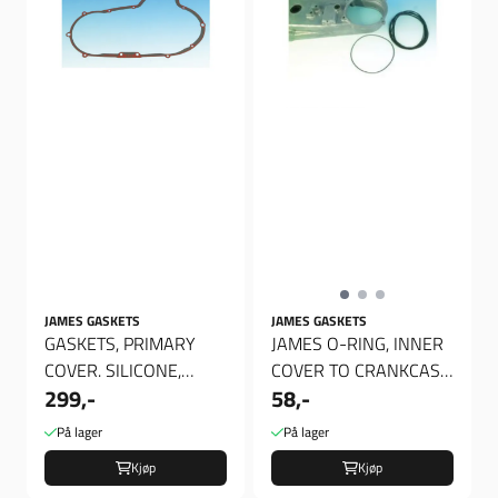
JAMES GASKETS
JAMES GASKETS
GASKETS, PRIMARY
JAMES O-RING, INNER
COVER. SILICONE,
COVER TO CRANKCASE,
299,-
58,-
Primær
Pakning
På lager
På lager
Kjøp
Kjøp