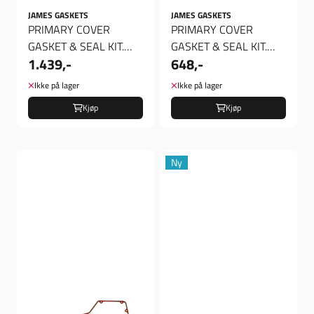
JAMES GASKETS
JAMES GASKETS
PRIMARY COVER
PRIMARY COVER
GASKET & SEAL KIT.
GASKET & SEAL KIT.
1.439,-
648,-
INNER/OUTER
INNER/OUTER
Ikke på lager
Ikke på lager
Kjøp
Kjøp
Ny