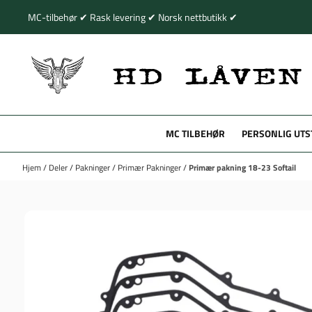
Hopp til innhold
MC-tilbehør ✔ Rask levering ✔ Norsk nettbutikk ✔
MC TILBEHØR
PERSONLIG UTS
Hjem
/
Deler
/
Pakninger
/
Primær Pakninger
/
Primær pakning 18-23 Softail