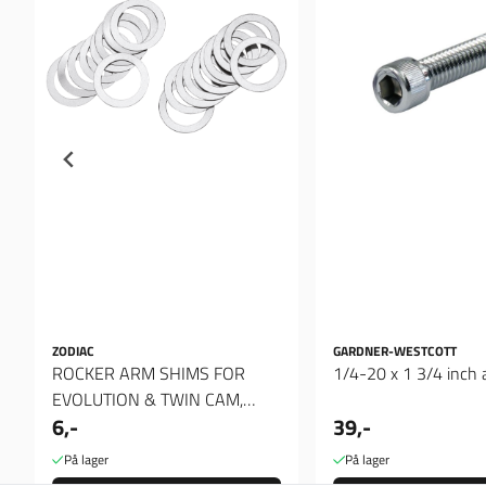
ZODIAC
GARDNER-WESTCOTT
ROCKER ARM SHIMS FOR
1/4-20 x 1 3/4 inch a
EVOLUTION & TWIN CAM,
6,-
39,-
Spacer 020"
På lager
På lager