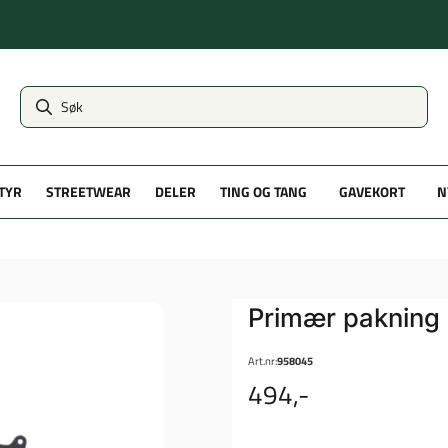
TYR
STREETWEAR
DELER
TING OG TANG
GAVEKORT
N
Primær pakning 
Art.nr:
958045
494,-