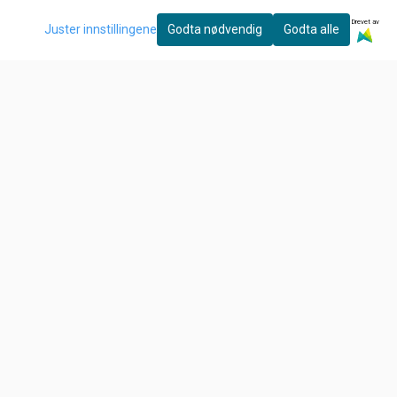
Kjøp
Kjøp
Drevet av
Juster innstillingene
Godta nødvendig
Godta alle
Nyhetsbrev
Ønsker du å motta gode tilbud, tips og nyheter?
E-post
Meld meg på!