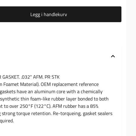
Legg i handlekurv
GASKET. .032" AFM. PR STK
m Foamet Material). OEM replacement reference
askets have an aluminum core with a chemically
synthetic thin foam-like rubber layer bonded to both
nt to over 250°F (122°C). AFM rubber has a 85%
 strong torque retention. Re-torqueing, gasket sealers
quired.