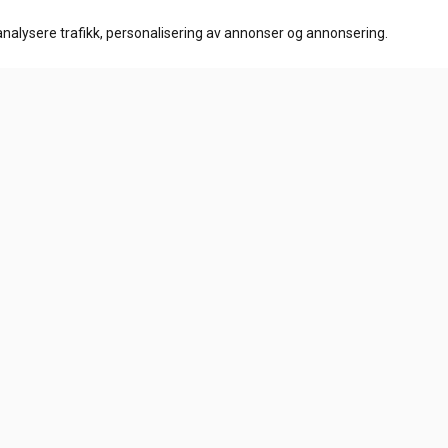
Kjøp
analysere trafikk, personalisering av annonser og annonsering.
Info
Frakt og retur
Personvern
Salgsbetingelser