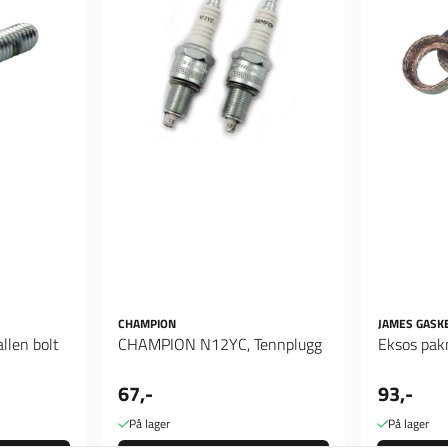
CHAMPION
JAMES GASK
llen bolt
CHAMPION N12YC, Tennplugg
Eksos pakn
67,-
93,-
På lager
På lager