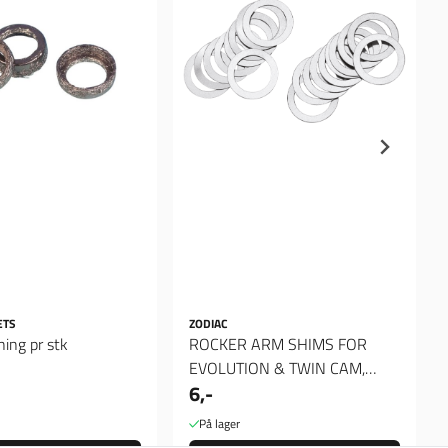
ETS
ZODIAC
ing pr stk
ROCKER ARM SHIMS FOR
EVOLUTION & TWIN CAM,
6,-
Spacer 012"
På lager