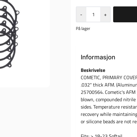
-
+
På lager
Informasjon
Beskrivelse
COMETIC, PRIMARY COVER 
.032" thick AFM. (Aluminu
25700564. Cometic's AFM g
blown, compounded nitrile 
sides. Temperature resista
recovery while maintaining
or silicone beads are not re
Fits: > 18-23 Softail