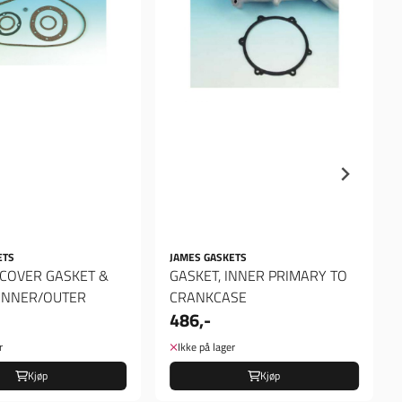
ETS
JAMES GASKETS
COVER GASKET &
GASKET, INNER PRIMARY TO
. INNER/OUTER
CRANKCASE
486,-
r
Ikke på lager
Kjøp
Kjøp