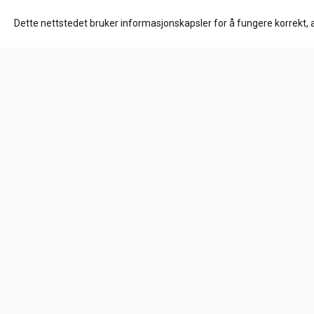
Kjøp
Kjøp
Dette nettstedet bruker informasjonskapsler for å fungere korrekt, 
Om oss
HD Låven AS
Hølandsveien 96
1860 Trøgstad
Org. nr. 925827061
Tlf:
+4790847527
per@tuningparts.no