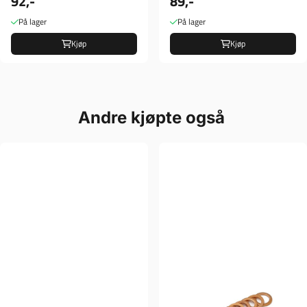
92,-
89,-
ANGLED METAL VALVE
STEM EXTENSION
På lager
På lager
Kjøp
Kjøp
Andre kjøpte også