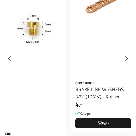
GOODRIDGE
BRAKE LINE WASHERS,
3/8" (10MM). , Kobber
4,-
Skiver
På lager
Kjøp
EBC