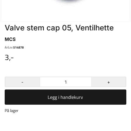
Valve stem cap 05, Ventilhette
MCS
Art.nr:
514878
3,-
-
+
Legg i handlekurv
På lager