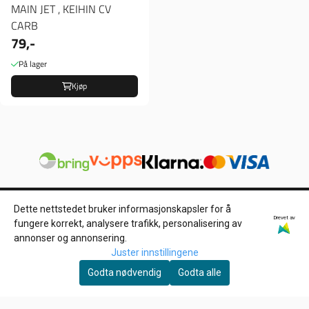
MAIN JET , KEIHIN CV
CARB
79,-
På lager
Kjøp
Dette nettstedet bruker informasjonskapsler for å
Drevet av
fungere korrekt, analysere trafikk, personalisering av
Om oss
annonser og annonsering.
Juster innstillingene
HD Låven AS
Godta nødvendig
Godta alle
Hølandsveien 96