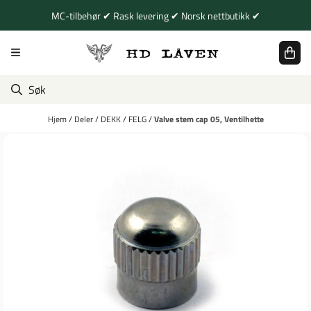
Hopp til innhold
MC-tilbehør ✔ Rask levering ✔ Norsk nettbutikk ✔
Hjem
/
Deler
/
DEKK
/
FELG
/
Valve stem cap 05, Ventilhette