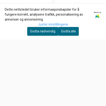
Dette nettstedet bruker informasjonskapsler for å
Drevet av
GOODRIDGE
ZODIAC
fungere korrekt, analysere trafikk, personalisering av
BRAKE LINE WASHERS,
ROCKER ARM SHIMS FOR
annonser og annonsering.
3/8" (10MM). , Kobber
EVOLUTION & TWIN CAM,
Juster innstillingene
4,-
6,-
Skiver
Spacer 012"
Godta nødvendig
Godta alle
På lager
På lager
Kjøp
Kjøp
Om oss