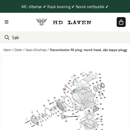
Hopp til innhold
MC-tilbehør ✔ Rask levering ✔ Norsk nettbutikk ✔
Hjem
/
Deler
/
Gear+Drivlinje
/
Transmission fill plug. round head, olje tappe plugg