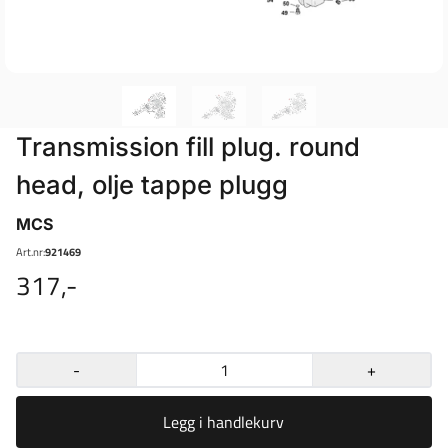
Transmission fill plug. round
head, olje tappe plugg
MCS
Art.nr:
921469
317,-
-
+
Legg i handlekurv