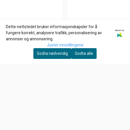
Dette nettstedet bruker informasjonskapsler for å
Drevet av
GOODRIDGE
JAMES GASKETS
fungere korrekt, analysere trafikk, personalisering av
BRAKE LINE WASHERS,
Eksos pakning pr stk
annonser og annonsering.
3/8" (10MM). STAT-O-
Juster innstillingene
45,-
93,-
SEAL, Alu skiver
Godta nødvendig
Godta alle
På lager
På lager
Kjøp
Kjøp