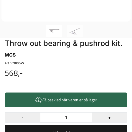
Throw out bearing & pushrod kit.
MCS
Art.nr:
900545
568,-
Få beskjed når varen er på lager
-
+