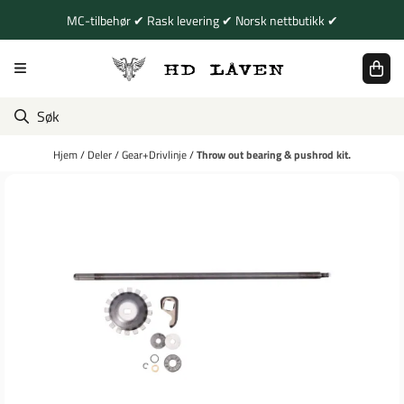
Hopp til innhold
MC-tilbehør ✔ Rask levering ✔ Norsk nettbutikk ✔
Hjem
/
Deler
/
Gear+Drivlinje
/
Throw out bearing & pushrod kit.