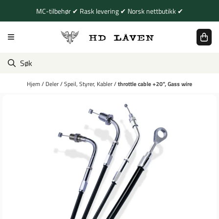
Hopp til innhold
MC-tilbehør ✔ Rask levering ✔ Norsk nettbutikk ✔
Hjem
/
Deler
/
Speil, Styrer, Kabler
/
throttle cable +20", Gass wire