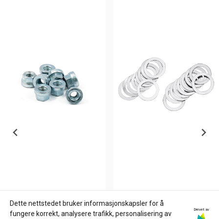
Dette nettstedet bruker informasjonskapsler for å
Drevet av
JAMES GASKETS
ZODIAC
fungere korrekt, analysere trafikk, personalisering av