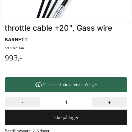
throttle cable +20", Gass wire
BARNETT
Art.nr:
571144
993,-
Få beskjed når varen er på lager
-
+
Ikke på lager
Bestillingsvare, 2-5 dager.