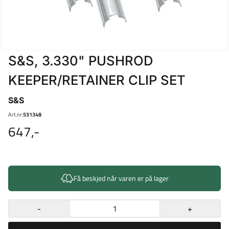
S&S, 3.330" PUSHROD
KEEPER/RETAINER CLIP SET
S&S
Art.nr:
531348
647,-
Få beskjed når varen er på lager
-
+