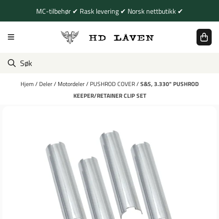
Hopp til innhold
MC-tilbehør ✔ Rask levering ✔ Norsk nettbutikk ✔
Hjem
/
Deler
/
Motordeler
/
PUSHROD COVER
/
S&S, 3.330" PUSHROD
KEEPER/RETAINER CLIP SET