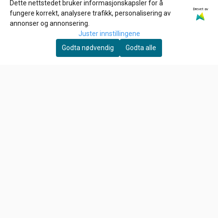
Dette nettstedet bruker informasjonskapsler for å
Drevet av
CHAMPION
GARDNER-WESTCOTT
fungere korrekt, analysere trafikk, personalisering av
CHAMPION N12YC,
3/8-16 X 3/4 INCH Allen
annonser og annonsering.
Tennplugg
bolt
Juster innstillingene
67,-
26,-
Godta nødvendig
Godta alle
På lager
På lager
Kjøp
Kjøp
Om oss
HD Låven AS