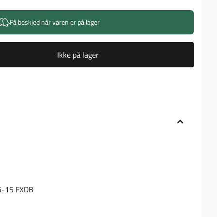
Få beskjed når varen er på lager
Ikke på lager
06-15 FXDB