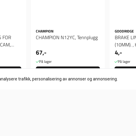
CHAMPION
GOODRIDGE
S FOR
CHAMPION N12YC, Tennplugg
BRAKE LI
 CAM,
(10MM). , 
67,-
4,-
På lager
På lager
Kjøp
analysere trafikk, personalisering av annonser og annonsering.
Info