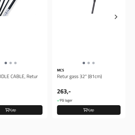
MCS
DLE CABLE, Retur
Retur gass 32" (81cm)
263,-
På lager
Kjøp
Kjøp