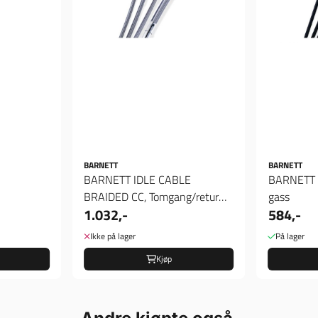
BARNETT
BARNETT
BARNETT IDLE CABLE
BARNETT I
BRAIDED CC, Tomgang/retur
gass
1.032,-
584,-
gass wire
Ikke på lager
På lager
Kjøp