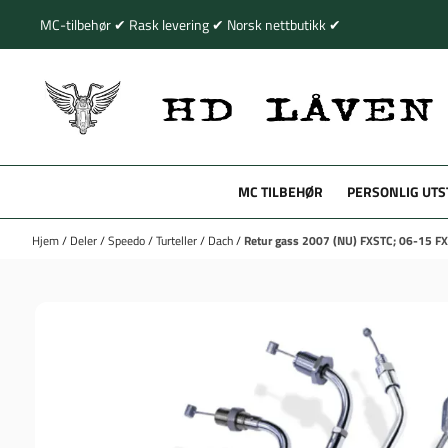
Hopp til innhold
MC-tilbehør ✔ Rask levering ✔ Norsk nettbutikk ✔
MC TILBEHØR
PERSONLIG UTS
Hjem
/
Deler
/
Speedo
/
Turteller
/
Dach
/
Retur gass 2007 (NU) FXSTC; 06-15 F