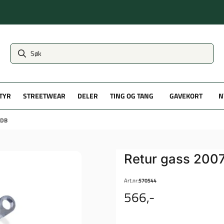
TYR
STREETWEAR
DELER
TING OG TANG
GAVEKORT
N
XDB
Retur gass 200
Art.nr:
570544
566,-