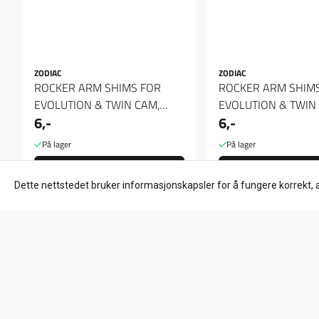
ZODIAC
ZODIAC
ROCKER ARM SHIMS FOR
ROCKER ARM SHIM
EVOLUTION & TWIN CAM,
EVOLUTION & TWIN
6,-
6,-
Spacer 020"
Spacer 012"
På lager
På lager
Kjøp
Kjøp
Dette nettstedet bruker informasjonskapsler for å fungere korrekt, 
Om oss