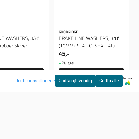
GOODRIDGE
NE WASHERS, 3/8"
BRAKE LINE WASHERS, 3/8"
Kobber Skiver
(10MM). STAT-O-SEAL, Alu
45,-
skiver
På lager
Kjøp
Kjøp
Drevet av
Juster innstillingene
Godta nødvendig
Godta alle
Nyhetsbrev