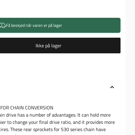
Få beskjed når varen er på lager
Ikke på lager
 FOR CHAIN CONVERSION
ain drive has a number of advantages. It can hold more
ier to change your final drive ratio, and it provides more
 tires. These rear sprockets for 530 series chain have