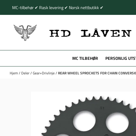
Hopp til innhold
MC-tilbehør ✔ Rask levering ✔ Norsk nettbutikk ✔
MC TILBEHØR
PERSONLIG UTS
Hjem
/
Deler
/
Gear+Drivlinje
/
REAR WHEEL SPROCKETS FOR CHAIN CONVERSI