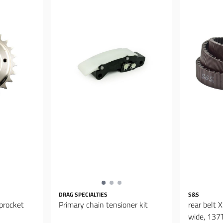
DRAG SPECIALTIES
S&S
sprocket
Primary chain tensioner kit
rear belt 
wide, 137T