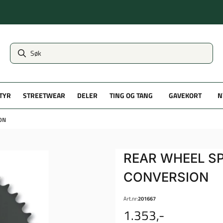
TYR
STREETWEAR
DELER
TING OG TANG
GAVEKORT
N
ON
REAR WHEEL S
CONVERSION
Art.nr:
201667
1.353,-