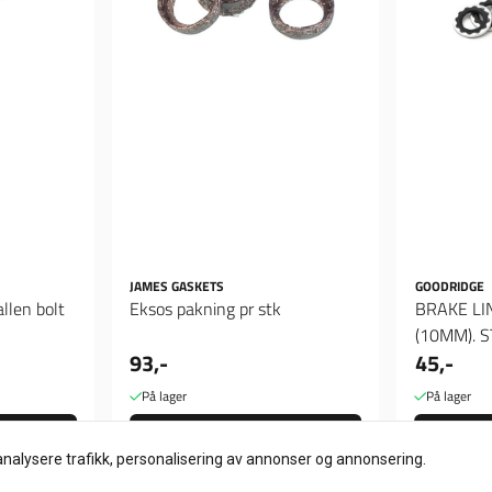
JAMES GASKETS
GOODRIDGE
llen bolt
Eksos pakning pr stk
BRAKE LI
(10MM). S
93,-
45,-
skiver
På lager
På lager
Kjøp
analysere trafikk, personalisering av annonser og annonsering.