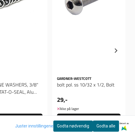
GARDNER-WESTCOTT
NE WASHERS, 3/8"
bolt pol. ss 10/32 x 1/2, Bolt
TAT-O-SEAL, Alu
29,-
Ikke på lager
Kjøp
Kjøp
Drevet av
Juster innstillingene
Godta nødvendig
Godta alle