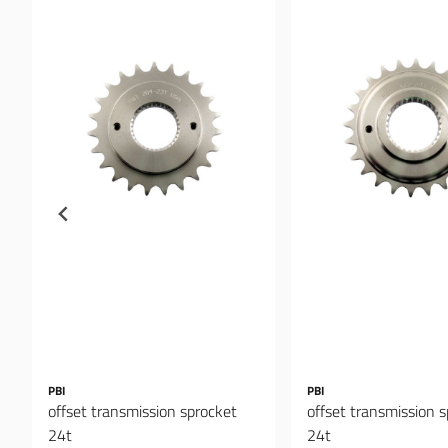
PBI
PBI
offset transmission sprocket
offset transmission 
24t
24t