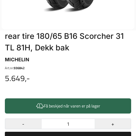
rear tire 180/65 B16 Scorcher 31
TL 81H, Dekk bak
MICHELIN
Art.nr:
936842
5.649,-
Få beskjed når varen er på lager
-
+