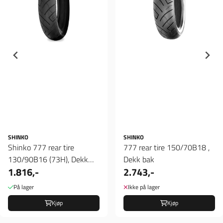
SHINKO
SHINKO
Shinko 777 rear tire
777 rear tire 150/70B18 ,
130/90B16 (73H), Dekk
Dekk bak
1.816,-
2.743,-
bak
På lager
Ikke på lager
Kjøp
Kjøp