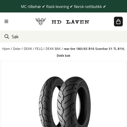
Hopp til innhold
MC-tilbehør ✔ Rask levering ✔ Norsk nettbutikk ✔
Hjem
/
Deler
/
DEKK
/
FELG
/
DEKK BAK
/
rear tire 180/65 B16 Scorcher 31 TL 81H,
Dekk bak