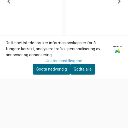
Dette nettstedet bruker informasjonskapsler for å
Drevet av
GARDNER-WESTCOTT
GARDNER-WESTCOTT
fungere korrekt, analysere trafikk, personalisering av
3/8-16 X 3/4 INCH Allen
1/4-20 x 1 3/4 inch allen
annonser og annonsering.
bolt
bolt
Juster innstillingene
26,-
39,-
Godta nødvendig
Godta alle
På lager
På lager
Kjøp
Kjøp