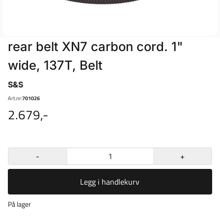
rear belt XN7 carbon cord. 1"
wide, 137T, Belt
S&S
Art.nr:
701026
2.679,-
-
+
Legg i handlekurv
På lager