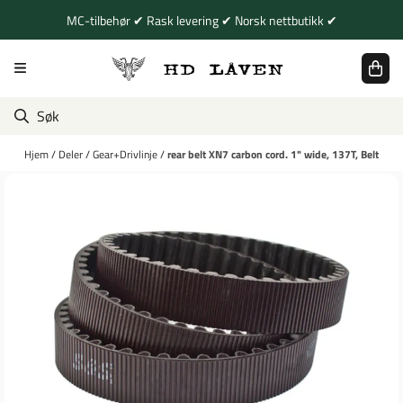
Hopp til innhold
MC-tilbehør ✔ Rask levering ✔ Norsk nettbutikk ✔
Hjem
/
Deler
/
Gear+Drivlinje
/
rear belt XN7 carbon cord. 1" wide, 137T, Belt