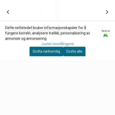
Dette nettstedet bruker informasjonskapsler for å
Drevet av
GOODRIDGE
fungere korrekt, analysere trafikk, personalisering av
BRAKE LINE WASHERS,
annonser og annonsering.
3/8" (10MM). , Kobber
Juster innstillingene
4,-
Skiver
Godta nødvendig
Godta alle
På lager
Kjøp
EBC
MAIN JET , KEIHIN CV
CARB
79,-
På lager
Kjøp