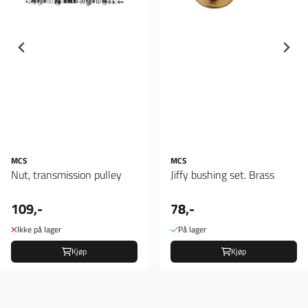
MCS
MCS
Nut, transmission pulley
Jiffy bushing set. Brass
109,-
78,-
Ikke på lager
På lager
Kjøp
Kjøp