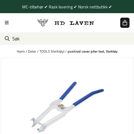
Hopp til innhold
MC-tilbehør ✔ Rask levering ✔ Norsk nettbutikk ✔
Hjem
/
Deler
/
TOOLS (Verktøy)
/
pushrod cover plier tool, Verktøy