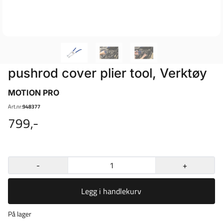
pushrod cover plier tool, Verktøy
MOTION PRO
Art.nr:
948377
799,-
-
+
Legg i handlekurv
På lager