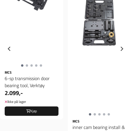
MCS
6-sp transmission door
bearing tool, Verktøy
2.099,-
Ikke på lager
Kjøp
MCS
inner cam bearing install &