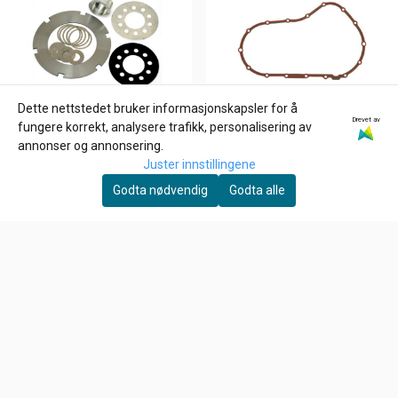
Dette nettstedet bruker informasjonskapsler for å
Drevet av
fungere korrekt, analysere trafikk, personalisering av
annonser og annonsering.
Juster innstillingene
Godta nødvendig
Godta alle
MCS
JAMES GASKETS
CLUTCH BASKET
Primær pakning 04-22 XL;
RETAINER PRO KIT,41-E84
08-12 XR1200 (NU)
828,-
419,-
B.T. 4- og 5-trinns
På lager
På lager
Kjøp
Kjøp