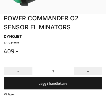
POWER COMMANDER O2
SENSOR ELIMINATORS
DYNOJET
Art.nr:
712023
409,-
-
+
Legg i handlekurv
På lager