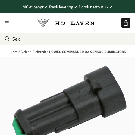
Hopp til innhold
MC-tilbehør ✔ Rask levering ✔ Norsk nettbutikk ✔
Hjem
/
Deler
/
Elektrisk
/
POWER COMMANDER O2 SENSOR ELIMINATORS