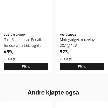
CUSTOM CHROM
MOTOGADGET
Turn Signal Load Equalizer I
Motogadget, mo.relay
for use with LED Lights
20A@12V
439,-
573,-
På lager
På lager
Kjøp
Kjøp
Andre kjøpte også