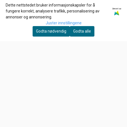
Dette nettstedet bruker informasjonskapsler for å
Drevet av
GOODRIDGE
GARDNER-WESTCOTT
fungere korrekt, analysere trafikk, personalisering av
BRAKE LINE WASHERS,
1/4-20 x 1 3/4 inch allen
annonser og annonsering.
3/8" (10MM). , Kobber
bolt
Juster innstillingene
4,-
39,-
Skiver
Godta nødvendig
Godta alle
På lager
På lager
Kjøp
Kjøp
Om oss
HD Låven AS