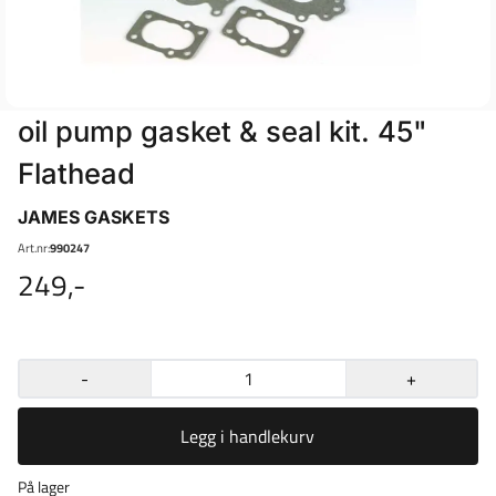
oil pump gasket & seal kit. 45"
Flathead
JAMES GASKETS
Art.nr:
990247
249,-
-
+
Legg i handlekurv
På lager