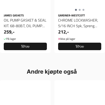
JAMES GASKETS
GARDNER-WESTCOTT
OIL PUMP GASKET & SEAL
CHROME LOCKWASHER,
KIT. 68-80B.T, OIL PUMP
5/16 INCH 5pk, Spreng
259,-
212,-
GASKET & SEAL KIT.
skiver
På lager
Ikke på lager
Kjøp
Kjøp
Andre kjøpte også