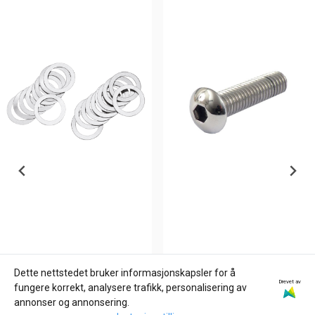
Dette nettstedet bruker informasjonskapsler for å
Drevet av
ZODIAC
GARDNER-WESTCOTT
fungere korrekt, analysere trafikk, personalisering av
ROCKER ARM SHIMS FOR
bolt pol. ss 10/32 x 1/2,
annonser og annonsering.