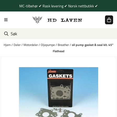
Hopp til innhold
MC-tilbehør ✔ Rask levering ✔ Norsk nettbutikk ✔
Hjem
/
Deler
/
Motordeler
/
Oljepumpe
/
Breather
/
oil pump gasket & seal kit. 45"
Flathead