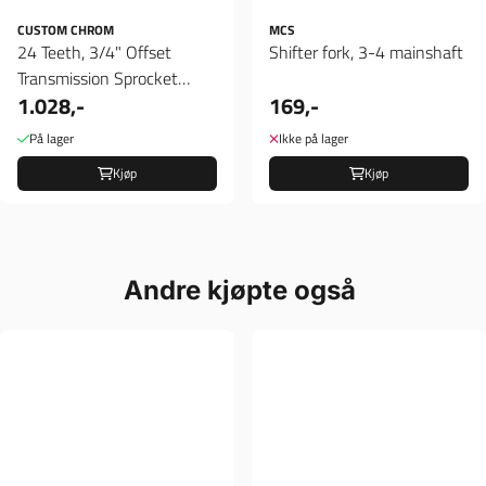
CUSTOM CHROM
MCS
24 Teeth, 3/4" Offset
Shifter fork, 3-4 mainshaft
Transmission Sprocket
1.028,-
169,-
Silver
På lager
Ikke på lager
Kjøp
Kjøp
Andre kjøpte også