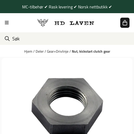
Hopp til innhold
MC-tilbehør ✔ Rask levering ✔ Norsk nettbutikk ✔
Hjem
/
Deler
/
Gear+Drivlinje
/
Nut, kickstart clutch gear