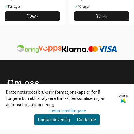
På lager
På lager
Kjøp
Kjøp
Om oss
Dette nettstedet bruker informasjonskapsler for å
HD Låven AS
Drevet av
fungere korrekt, analysere trafikk, personalisering av
Hølandsveien 96
annonser og annonsering.
Juster innstillingene
1860 Trøgstad
Godta nødvendig
Godta alle
Org. nr. 925827061