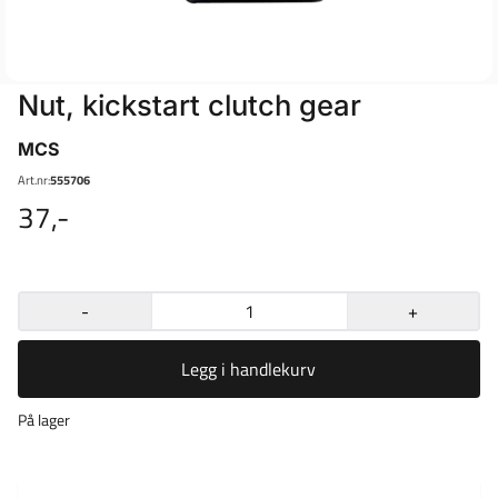
Nut, kickstart clutch gear
MCS
Art.nr:
555706
37,-
-
+
Legg i handlekurv
På lager