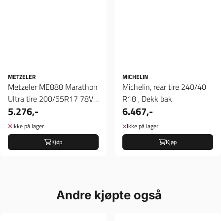
METZELER
MICHELIN
Metzeler ME888 Marathon
Michelin, rear tire 240/40
Ultra tire 200/55R17 78V,
R18 , Dekk bak
5.276,-
6.467,-
Dekk bak
Ikke på lager
Ikke på lager
Kjøp
Kjøp
Andre kjøpte også