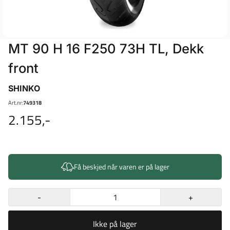
MT 90 H 16 F250 73H TL, Dekk
front
SHINKO
Art.nr:
749318
2.155,-
Få beskjed når varen er på lager
-
+
Ikke på lager