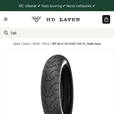
Hopp til innhold
MC-tilbehør ✔ Rask levering ✔ Norsk nettbutikk ✔
Hjem
/
Deler
/
DEKK
/
FELG
/
MT 90 H 16 F250 73H TL, Dekk front