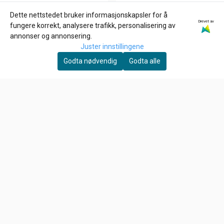
Dette nettstedet bruker informasjonskapsler for å
Drevet av
GOODRIDGE
JAMES GASKETS
fungere korrekt, analysere trafikk, personalisering av
BRAKE LINE WASHERS,
Eksos pakning pr stk
annonser og annonsering.
3/8" (10MM). STAT-O-
Juster innstillingene
45,-
93,-
SEAL, Alu skiver
Godta nødvendig
Godta alle
På lager
På lager
Kjøp
Kjøp
Om oss
HD Låven AS