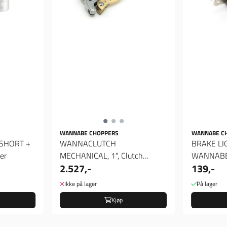
WANNABE CHOPPERS
WANNABE C
SHORT +
WANNACLUTCH
BRAKE LI
er
MECHANICAL, 1", Clutch
WANNABE
2.527,-
139,-
hendel
Ikke på lager
På lager
Kjøp