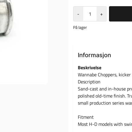
-
+
På lager
Informasjon
Beskrivelse
Wannabe Choppers, kicker 
Description
Sand-cast and in-house pro
polished old-time finish. T
small production series war
Fitment
Most H-D models with swin