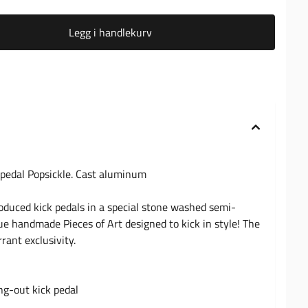
Legg i handlekurv
pedal Popsickle. Cast aluminum
duced kick pedals in a special stone washed semi-
rue handmade Pieces of Art designed to kick in style! The
rant exclusivity.
g-out kick pedal