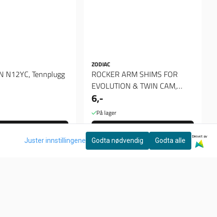
ZODIAC
CHAMPION N12YC, Tennplugg
ROCKER ARM SHIMS FOR
EVOLUTION & TWIN CAM,
6,-
Spacer 020"
På lager
Kjøp
Kjøp
Drevet av
Juster innstillingene
Godta nødvendig
Godta alle