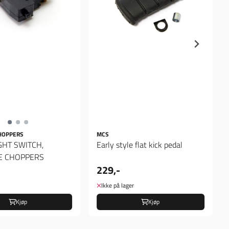
HOPPERS
MCS
GHT SWITCH,
Early style flat kick pedal
 CHOPPERS
229,-
Ikke på lager
Kjøp
Kjøp