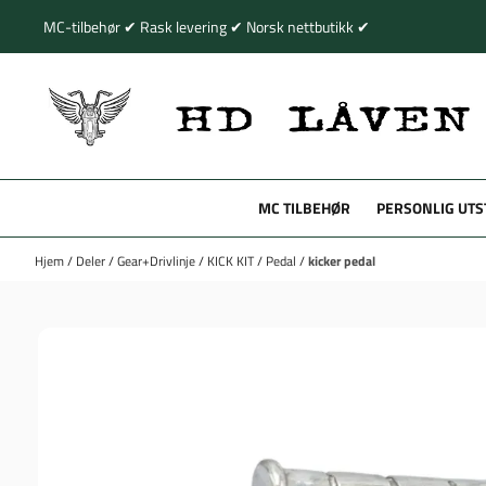
Hopp til innhold
MC-tilbehør ✔ Rask levering ✔ Norsk nettbutikk ✔
MC TILBEHØR
PERSONLIG UTS
Hjem
/
Deler
/
Gear+Drivlinje
/
KICK KIT
/
Pedal
/
kicker pedal