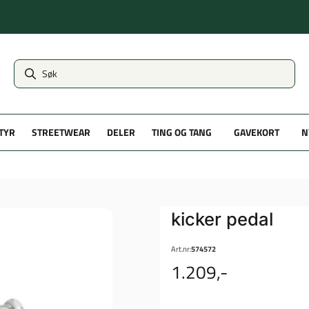
TYR
STREETWEAR
DELER
TING OG TANG
GAVEKORT
N
kicker pedal
Art.nr:
574572
1.209,-