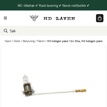
Hopp til innhold
MC-tilbehør ✔ Rask levering ✔ Norsk nettbutikk ✔
Hjem
/
Deler
/
Belysning
/
Pærer
/
H3 halogen pære 12v 35w, H3 halogen pære