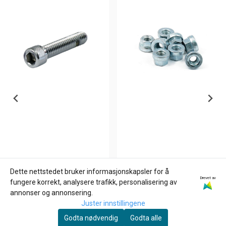
Dette nettstedet bruker informasjonskapsler for å
Drevet av
GARDNER-WESTCOTT
JAMES GASKETS
fungere korrekt, analysere trafikk, personalisering av
1/4-20 x 1 3/4 inch allen
FLANGED HEX NUT,
annonser og annonsering.
bolt
EXHAUST MOUNT, mutter
Juster innstillingene
39,-
29,-
Godta nødvendig
Godta alle