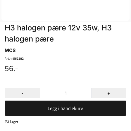
H3 halogen pære 12v 35w, H3
halogen pære
MCS
Art.nr:
562282
56,-
-
+
Legg i handlekurv
På lager