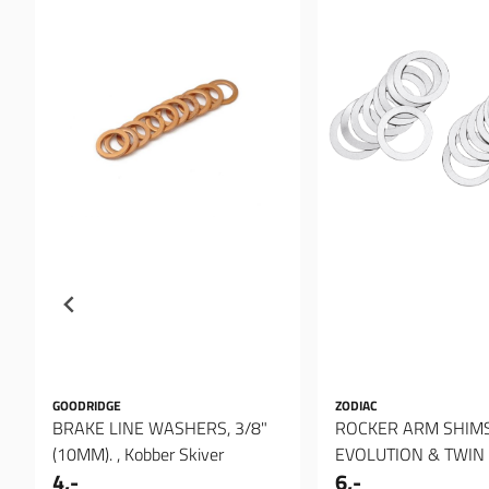
GOODRIDGE
ZODIAC
BRAKE LINE WASHERS, 3/8"
ROCKER ARM SHIM
(10MM). , Kobber Skiver
EVOLUTION & TWIN
4,-
6,-
Spacer 012"