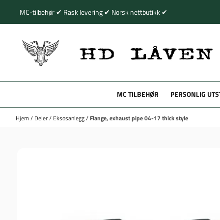
Hopp til innhold
MC-tilbehør ✔ Rask levering ✔ Norsk nettbutikk ✔
MC TILBEHØR
PERSONLIG UTS
Hjem
/
Deler
/
Eksosanlegg
/
Flange, exhaust pipe 04-17 thick style