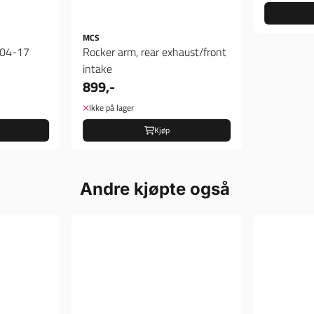
MCS
 04-17
Rocker arm, rear exhaust/front
intake
899,-
Ikke på lager
Kjøp
Andre kjøpte også