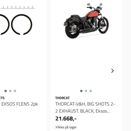
ETS
THORCAT
 EKSOS FLENS 2pk
THORCAT-V&H, BIG SHOTS 2-
2 EXHAUST. BLACK, Eksos
21.668,-
anlegg
Ikke på lager