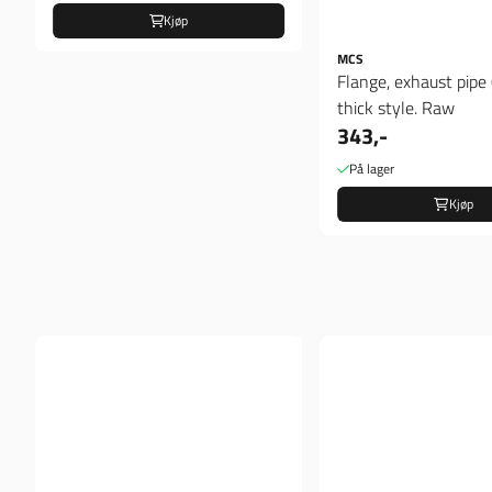
Kjøp
MCS
Flange, exhaust pipe
thick style. Raw
343,-
På lager
Kjøp