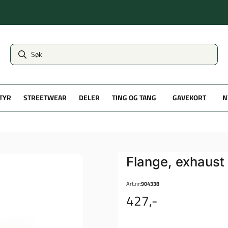
TYR
STREETWEAR
DELER
TING OG TANG
GAVEKORT
N
Flange, exhaust 
Art.nr:
904338
427,-