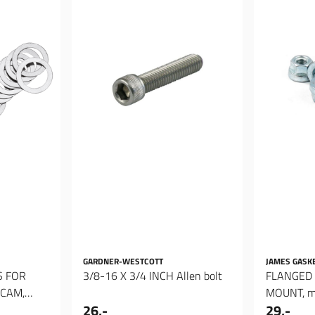
GARDNER-WESTCOTT
JAMES GASK
S FOR
3/8-16 X 3/4 INCH Allen bolt
FLANGED 
 CAM,
MOUNT, m
26,-
29,-