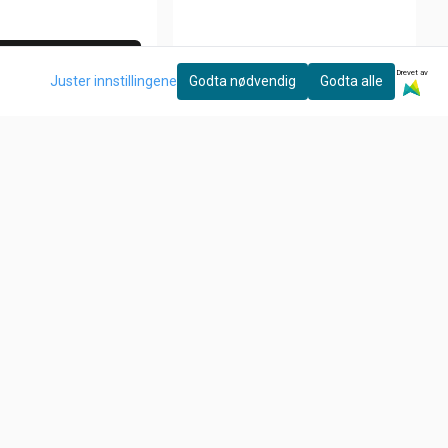
Kjøp
Drevet av
Juster innstillingene
Godta nødvendig
Godta alle
EBC
MAIN JET , KEIHIN CV CARB
79,-
På lager
Kjøp
Nyhetsbrev