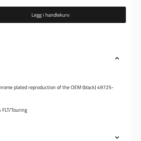
Legg i handlekurv
Chrome plated reproduction of the OEM (black) 49725-
4 FLT/Touring