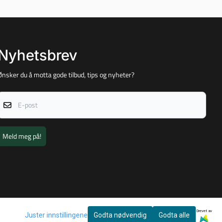
Nyhetsbrev
Ønsker du å motta gode tilbud, tips og nyheter?
E-post
Meld meg på!
Drevet av
Juster innstillingene
Godta nødvendig
Godta alle