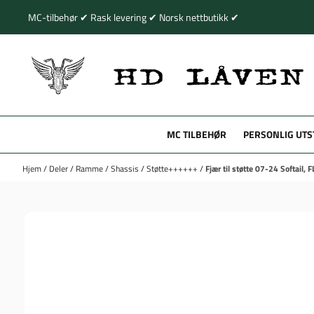
Hopp til innhold
MC-tilbehør ✔ Rask levering ✔ Norsk nettbutikk ✔
MC TILBEHØR
PERSONLIG UTS
Hjem
/
Deler
/
Ramme
/
Shassis
/
Støtte++++++
/
Fjær til støtte 07-24 Softail, 