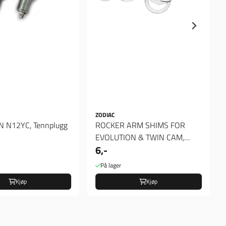
ZODIAC
CHAMPION N12YC, Tennplugg
ROCKER ARM SHIMS FOR
EVOLUTION & TWIN CAM,
6,-
Spacer 020"
På lager
Kjøp
Kjøp