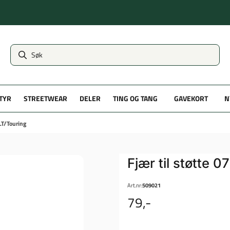
TYR
STREETWEAR
DELER
TING OG TANG
GAVEKORT
N
FLT/Touring
Fjær til støtte 0
Art.nr:
509021
79,-