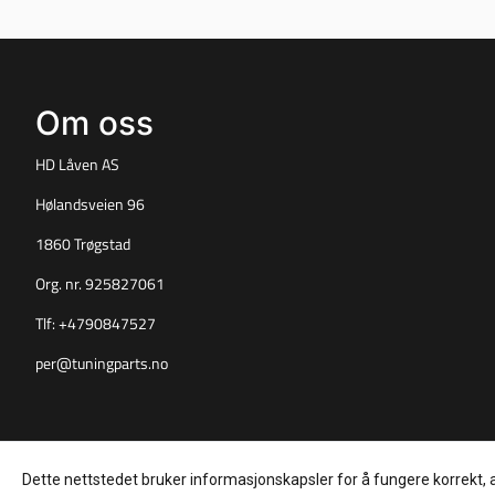
Om oss
HD Låven AS
Hølandsveien 96
1860 Trøgstad
Org. nr. 925827061
Tlf:
+4790847527
per@tuningparts.no
Dette nettstedet bruker informasjonskapsler for å fungere korrekt, 