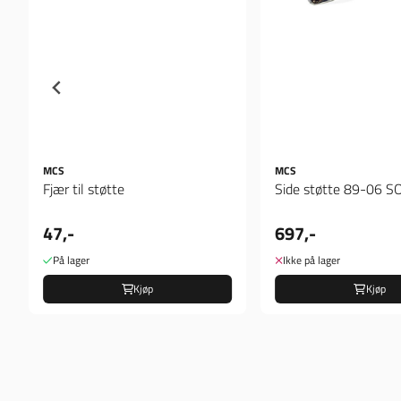
MCS
MCS
Fjær til støtte
Side støtte 89-06 S
47,-
697,-
På lager
Ikke på lager
Kjøp
Kjøp