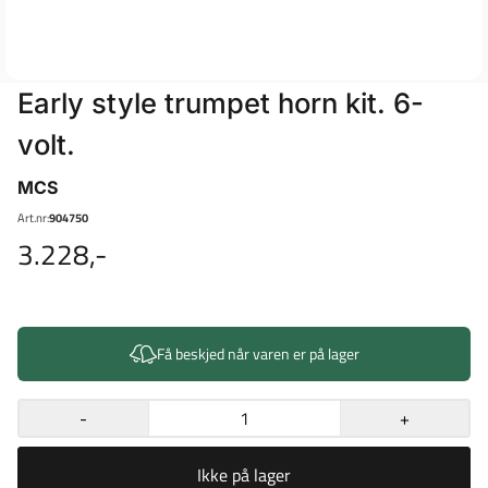
Early style trumpet horn kit. 6-
volt.
MCS
Art.nr:
904750
3.228,-
Få beskjed når varen er på lager
-
+
Ikke på lager