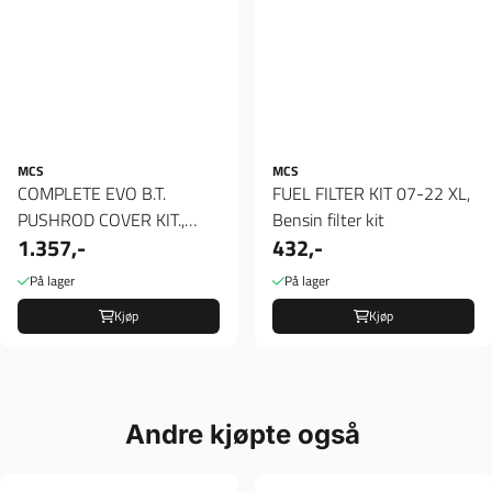
MCS
MCS
COMPLETE EVO B.T.
FUEL FILTER KIT 07-22 XL,
PUSHROD COVER KIT.,
Bensin filter kit
1.357,-
432,-
cover støtstenger
På lager
På lager
Kjøp
Kjøp
Andre kjøpte også