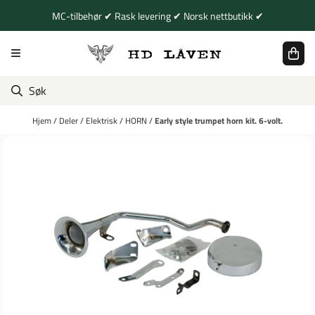
Hopp til innhold
MC-tilbehør ✔ Rask levering ✔ Norsk nettbutikk ✔
Hjem
/
Deler
/
Elektrisk
/
HORN
/
Early style trumpet horn kit. 6-volt.