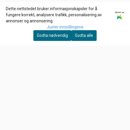
Dette nettstedet bruker informasjonskapsler for å
Drevet av
ZODIAC
ZODIAC
fungere korrekt, analysere trafikk, personalisering av
ROCKER ARM SHIMS FOR
ROCKER ARM SHIMS FOR
annonser og annonsering.
EVOLUTION & TWIN CAM,
EVOLUTION & TWIN CAM,
Juster innstillingene
6,-
6,-
Spacer 020"
Spacer 012"
Godta nødvendig
Godta alle
På lager
På lager
Kjøp
Kjøp
Om oss
HD Låven AS