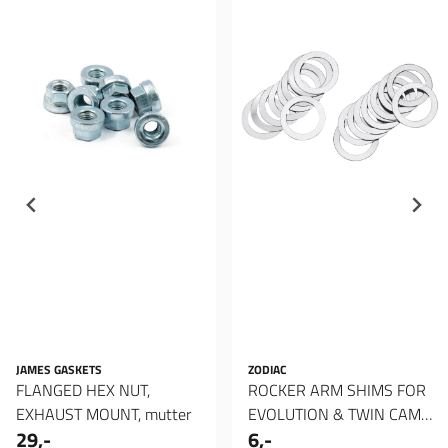
JAMES GASKETS
ZODIAC
FLANGED HEX NUT,
ROCKER ARM SHIMS FOR
EXHAUST MOUNT, mutter
EVOLUTION & TWIN CAM,
29,-
6,-
Spacer 012"