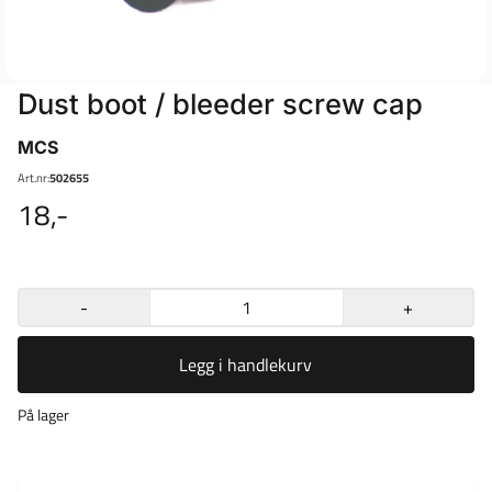
Dust boot / bleeder screw cap
MCS
Art.nr:
502655
18,-
-
+
Legg i handlekurv
På lager