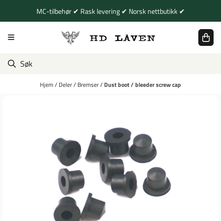
Hopp til innhold
MC-tilbehør ✔ Rask levering ✔ Norsk nettbutikk ✔
Hjem
/
Deler
/
Bremser
/
Dust boot / bleeder screw cap