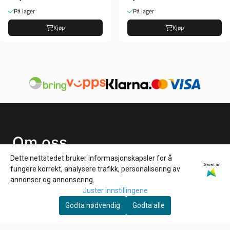
På lager
På lager
Kjøp
Kjøp
Om oss
Dette nettstedet bruker informasjonskapsler for å
HD Låven AS
Drevet av
fungere korrekt, analysere trafikk, personalisering av
Hølandsveien 96
annonser og annonsering.
Juster innstillingene
1860 Trøgstad
Godta nødvendig
Godta alle
Org. nr. 925827061