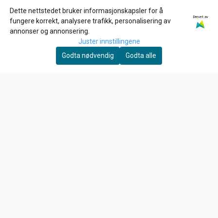
Dette nettstedet bruker informasjonskapsler for å
Drevet av
CHAMPION
GARDNER-WESTCOTT
fungere korrekt, analysere trafikk, personalisering av
CHAMPION N12YC,
3/8-16 X 3/4 INCH Allen
annonser og annonsering.
Tennplugg
bolt
Juster innstillingene
67,-
26,-
Godta nødvendig
Godta alle
På lager
På lager
Kjøp
Kjøp
Om oss
HD Låven AS