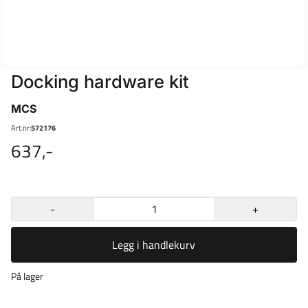
Docking hardware kit
MCS
Art.nr:
572176
637,-
-
+
Legg i handlekurv
På lager