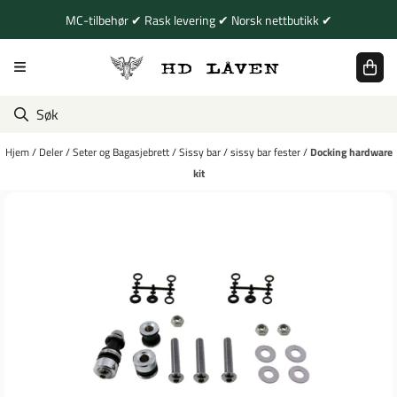
Hopp til innhold
MC-tilbehør ✔ Rask levering ✔ Norsk nettbutikk ✔
Hjem
/
Deler
/
Seter og Bagasjebrett
/
Sissy bar
/
sissy bar fester
/
Docking hardware
kit