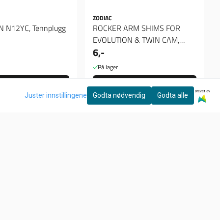
ZODIAC
CHAMPION N12YC, Tennplugg
ROCKER ARM SHIMS FOR
EVOLUTION & TWIN CAM,
6,-
Spacer 020"
På lager
Kjøp
Kjøp
Drevet av
Juster innstillingene
Godta nødvendig
Godta alle
Nyhetsbrev
Ønsker du å motta gode tilbud, tips og nyheter?