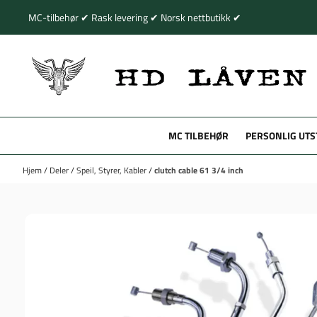
Hopp til innhold
MC-tilbehør ✔ Rask levering ✔ Norsk nettbutikk ✔
MC TILBEHØR
PERSONLIG UTS
Hjem
/
Deler
/
Speil, Styrer, Kabler
/
clutch cable 61 3/4 inch