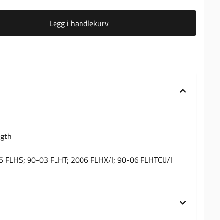
Legg i handlekurv
ngth
95 FLHS; 90-03 FLHT; 2006 FLHX/I; 90-06 FLHTCU/I