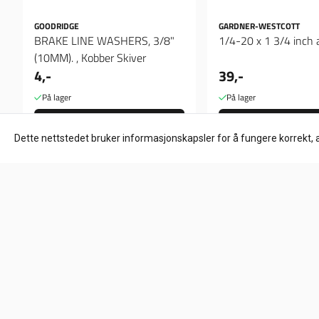
GOODRIDGE
GARDNER-WESTCOTT
BRAKE LINE WASHERS, 3/8"
1/4-20 x 1 3/4 inch a
(10MM). , Kobber Skiver
4,-
39,-
På lager
På lager
Kjøp
Kjøp
Dette nettstedet bruker informasjonskapsler for å fungere korrekt, 
Om oss
HD Låven AS
Hølandsveien 96