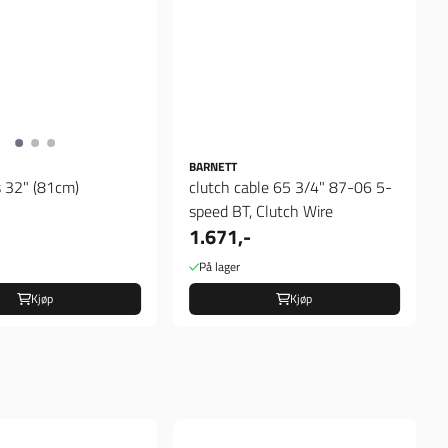
BARNETT
s 32" (81cm)
clutch cable 65 3/4" 87-06 5-
speed BT, Clutch Wire
1.671,-
På lager
Kjøp
Kjøp