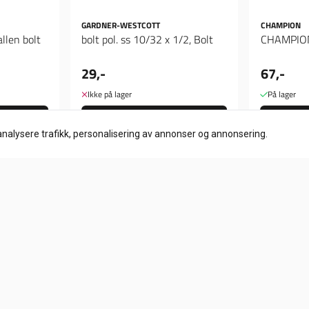
GARDNER-WESTCOTT
CHAMPION
llen bolt
bolt pol. ss 10/32 x 1/2, Bolt
29,-
67,-
Ikke på lager
På lager
Kjøp
analysere trafikk, personalisering av annonser og annonsering.
Info
Frakt og retur
Personvern