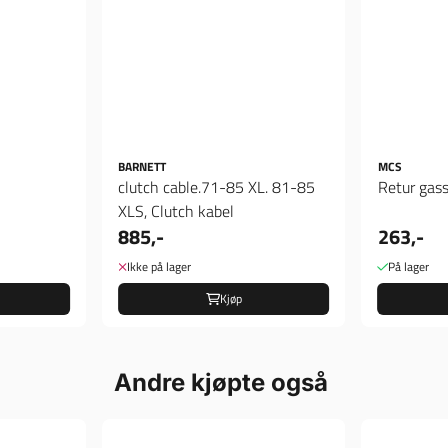
BARNETT
MCS
clutch cable.71-85 XL. 81-85
Retur gas
XLS, Clutch kabel
885,-
263,-
Ikke på lager
På lager
Kjøp
Andre kjøpte også