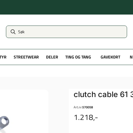
TYR
STREETWEAR
DELER
TING OG TANG
GAVEKORT
N
clutch cable 61 
Art.nr:
570058
1.218,-