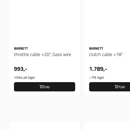
BARNETT
BARNETT
throttle cable +20", Gass wire
clutch cable +18"
993,-
1.789,-
Ikke på lager
På lager
Kjøp
Kjøp