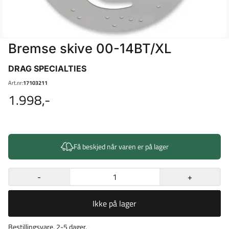
Bremse skive 00-14BT/XL
DRAG SPECIALTIES
Art.nr:
17103211
1.998,-
Få beskjed når varen er på lager
-
+
Ikke på lager
Bestillingsvare, 2-5 dager.