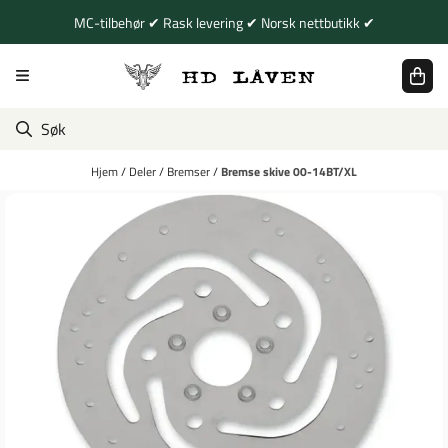
Hopp til innhold
MC-tilbehør ✔ Rask levering ✔ Norsk nettbutikk ✔
Hjem
/
Deler
/
Bremser
/
Bremse skive 00-14BT/XL