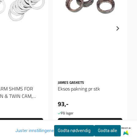
JAMES GASKETS
ARM SHIMS FOR
Eksos pakning pr stk
N & TWIN CAM,
93,-
0"
På lager
Kjøp
Kjøp
Drevet av
Juster innstillingene
Godta nødvendig
Godta alle