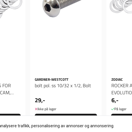
GARDNER-WESTCOTT
ZODIAC
S FOR
bolt pol. ss 10/32 x 1/2, Bolt
ROCKER 
 CAM,
EVOLUTIO
29,-
6,-
Spacer 02
Ikke på lager
På lager
Kjøp
analysere trafikk, personalisering av annonser og annonsering.