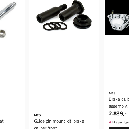
MCS
Brake cali
assembly, 
2.839,-
MCS
et
Guide pin mount kit, brake
Ikke på lage
caliper front