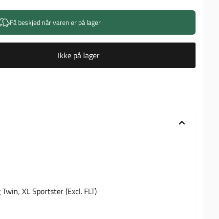
Få beskjed når varen er på lager
Ikke på lager
 Twin, XL Sportster (Excl. FLT)