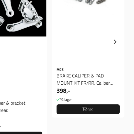
MCS
BRAKE CALIPER & PAD
MOUNT KIT FR/RR, Caliper
398,-
bolter
På lager
per & bracket
Kjøp
rear.
r