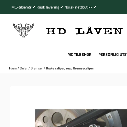
Hopp til innhold
MC-tilbehør ✔ Rask levering ✔ Norsk nettbutikk ✔
MC TILBEHØR
PERSONLIG UTS
Hjem
/
Deler
/
Bremser
/
Brake caliper, rear, Bremsecaliper