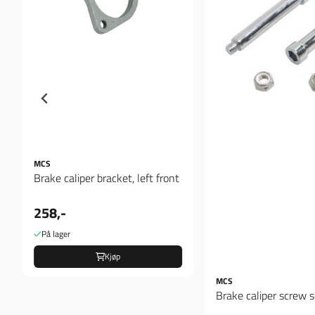
MCS
Brake caliper bracket, left front
258,-
På lager
Kjøp
MCS
Brake caliper screw s