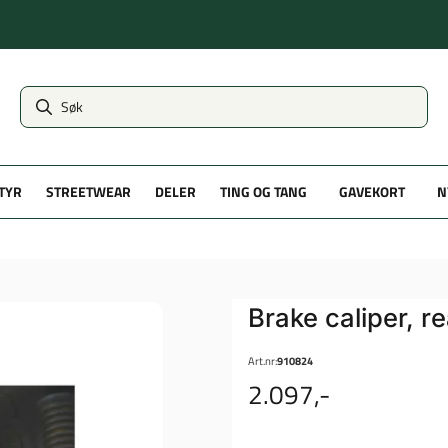
TYR
STREETWEAR
DELER
TING OG TANG
GAVEKORT
N
Brake caliper, r
Art.nr:
910824
2.097,-