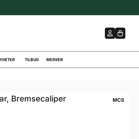
YHETER
TILBUD
MERKER
ear, Bremsecaliper
MCS