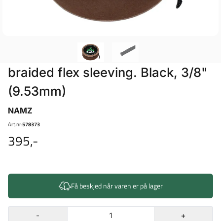
braided flex sleeving. Black, 3/8"
(9.53mm)
NAMZ
Art.nr:
578373
395,-
Få beskjed når varen er på lager
-
+