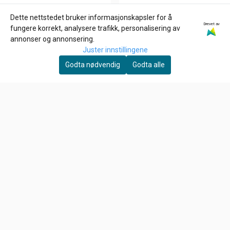
Dette nettstedet bruker informasjonskapsler for å
Drevet av
GARDNER-WESTCOTT
GARDNER-WESTCOTT
fungere korrekt, analysere trafikk, personalisering av
3/8-16 X 3/4 INCH Allen
1/4-20 x 1 3/4 inch allen
annonser og annonsering.
bolt
bolt
Juster innstillingene
26,-
39,-
Godta nødvendig
Godta alle
På lager
På lager
Kjøp
Kjøp
Om oss
HD Låven AS