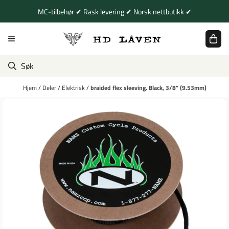
Hopp til innhold
MC-tilbehør ✔ Rask levering ✔ Norsk nettbutikk ✔
Hjem
/
Deler
/
Elektrisk
/
braided flex sleeving. Black, 3/8" (9.53mm)