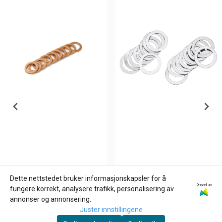
Dette nettstedet bruker informasjonskapsler for å
Drevet av
GOODRIDGE
ZODIAC
fungere korrekt, analysere trafikk, personalisering av
BRAKE LINE WASHERS,
ROCKER ARM SHIMS FOR
annonser og annonsering.
3/8" (10MM). , Kobber
EVOLUTION & TWIN CAM,
Juster innstillingene