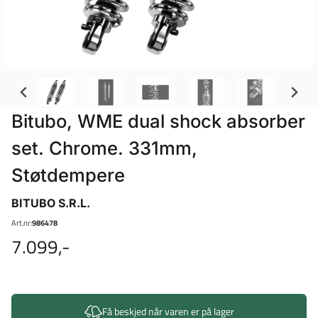
Bitubo, WME dual shock absorber
set. Chrome. 331mm,
Støtdempere
BITUBO S.R.L.
Art.nr:
986478
7.099,-
Få beskjed når varen er på lager