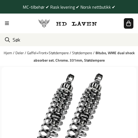
Hopp til innhold
MC-tilbehør ✔ Rask levering ✔ Norsk nettbutikk ✔
Hjem
/
Deler
/
Gaffel+Front+Støtdempere
/
Støtdempere
/
Bitubo, WME dual shock
absorber set. Chrome. 331mm, Støtdempere