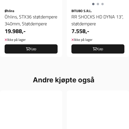
Øhlins
BITUBO S.R.L.
Öhlins, STX36 støtdempere
RR SHOCKS HD DYNA 13",
340mm, Støtdempere
støtdempere
19.988,-
7.558,-
Ikke på lager
Ikke på lager
Kjøp
Kjøp
Andre kjøpte også