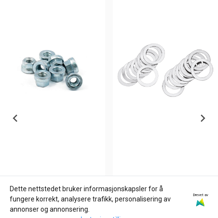
Dette nettstedet bruker informasjonskapsler for å
Drevet av
JAMES GASKETS
ZODIAC
fungere korrekt, analysere trafikk, personalisering av
FLANGED HEX NUT,
ROCKER ARM SHIMS FOR
annonser og annonsering.