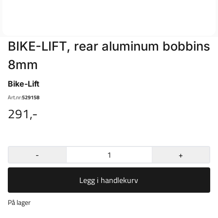
BIKE-LIFT, rear aluminum bobbins
8mm
Bike-Lift
Art.nr:
529158
291,-
-
+
Legg i handlekurv
På lager