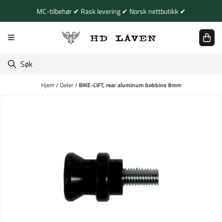
Hopp til innhold
MC-tilbehør ✔ Rask levering ✔ Norsk nettbutikk ✔
Hjem
/
Deler
/
BIKE-LIFT, rear aluminum bobbins 8mm