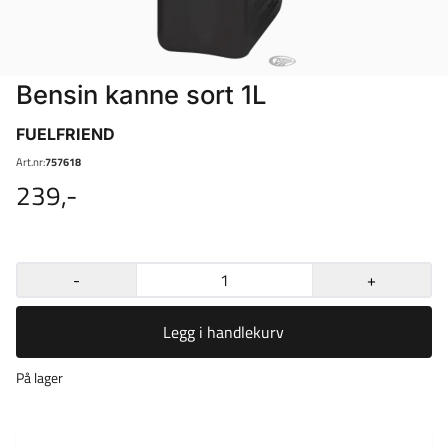
Bensin kanne sort 1L
FUELFRIEND
Art.nr:
757618
239,-
-
+
Legg i handlekurv
På lager