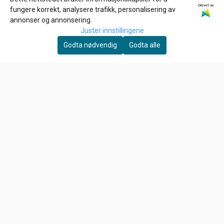
Drevet av
NGK
SPECTRO
fungere korrekt, analysere trafikk, personalisering av
Tennplugg DCPR9EIX
SPECTRO PLATINUM FULL
annonser og annonsering.
SYNTHETIC, Primær/gear
Juster innstillingene
279,-
504,-
olje
Godta nødvendig
Godta alle
Ikke på lager
Ikke på lager
Kjøp
Kjøp
Om oss
HD Låven AS
Hølandsveien 96