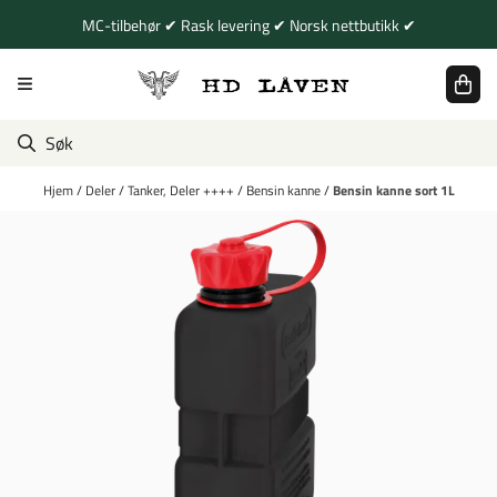
Hopp til innhold
MC-tilbehør ✔ Rask levering ✔ Norsk nettbutikk ✔
Hjem
/
Deler
/
Tanker, Deler ++++
/
Bensin kanne
/
Bensin kanne sort 1L