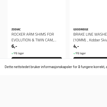
ZODIAC
GOODRIDGE
ROCKER ARM SHIMS FOR
BRAKE LINE WASHER
EVOLUTION & TWIN CAM,
(10MM). , Kobber Ski
6,-
4,-
Spacer 020"
På lager
På lager
Kjøp
Kjøp
Dette nettstedet bruker informasjonskapsler for å fungere korrekt, 