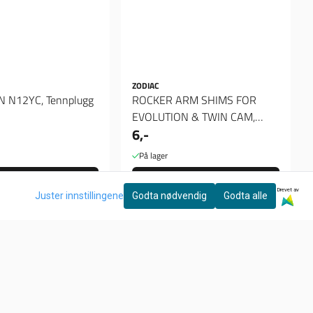
ZODIAC
CHAMPION N12YC, Tennplugg
ROCKER ARM SHIMS FOR
EVOLUTION & TWIN CAM,
6,-
Spacer 012"
På lager
Kjøp
Kjøp
Drevet av
Juster innstillingene
Godta nødvendig
Godta alle