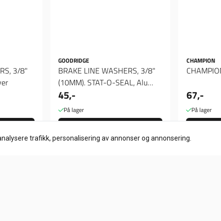
GOODRIDGE
CHAMPION
S, 3/8"
BRAKE LINE WASHERS, 3/8"
ver
(10MM). STAT-O-SEAL, Alu
45,-
67,-
skiver
På lager
På lager
Kjøp
analysere trafikk, personalisering av annonser og annonsering.