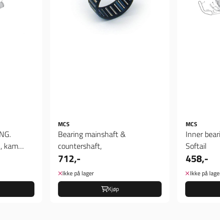
MCS
MCS
Bearing mainshaft &
Inner bear
, kam
countershaft,
Softail
712,-
458,-
Ikke på lager
Ikke på lage
Kjøp