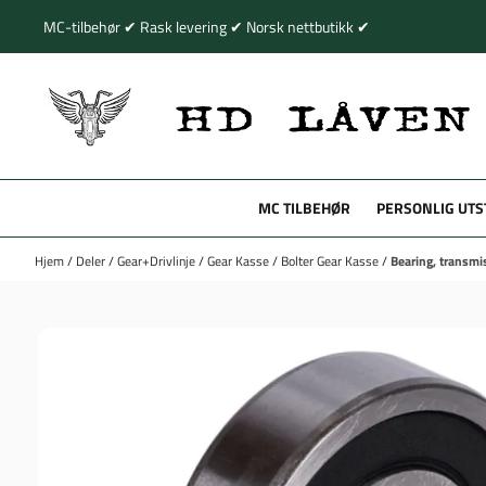
Hopp til innhold
MC-tilbehør ✔ Rask levering ✔ Norsk nettbutikk ✔
MC TILBEHØR
PERSONLIG UTS
Hjem
/
Deler
/
Gear+Drivlinje
/
Gear Kasse
/
Bolter Gear Kasse
/
Bearing, transmi