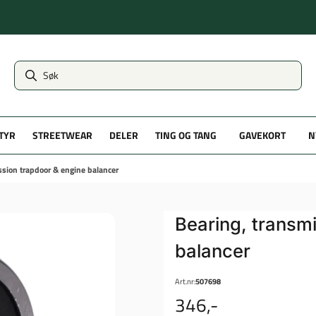
TYR
STREETWEAR
DELER
TING OG TANG
GAVEKORT
N
ssion trapdoor & engine balancer
Bearing, transm
balancer
Art.nr:
507698
346,-