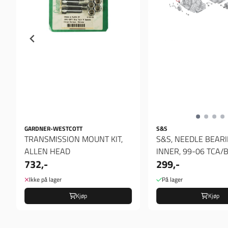
GARDNER-WESTCOTT
S&S
TRANSMISSION MOUNT KIT,
S&S, NEEDLE BEARING.
ALLEN HEAD
INNER, 99-06 TCA/B
732,-
299,-
lager
Ikke på lager
På lager
Kjøp
Kjøp