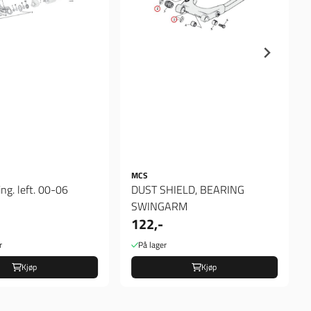
MCS
ing. left. 00-06
DUST SHIELD, BEARING
SWINGARM
122,-
r
På lager
Kjøp
Kjøp