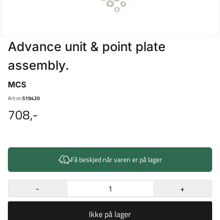
Advance unit & point plate
assembly.
MCS
Art.nr:
519420
708,-
Få beskjed når varen er på lager
-
+
Ikke på lager