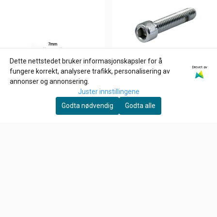
Dette nettstedet bruker informasjonskapsler for å
Drevet av
fungere korrekt, analysere trafikk, personalisering av
annonser og annonsering.
Juster innstillingene
Godta nødvendig
Godta alle
GARDNER-WESTCOTT
1/4-20 x 1 3/4 inch allen
bolt
39,-
På lager
Kjøp