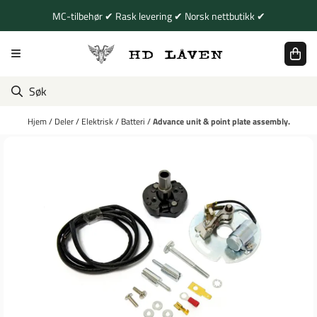
Hopp til innhold
MC-tilbehør ✔ Rask levering ✔ Norsk nettbutikk ✔
Hjem
/
Deler
/
Elektrisk
/
Batteri
/
Advance unit & point plate assembly.