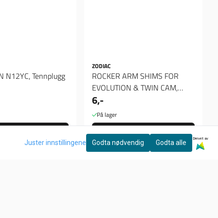
ZODIAC
CHAMPION N12YC, Tennplugg
ROCKER ARM SHIMS FOR
EVOLUTION & TWIN CAM,
6,-
Spacer 020"
På lager
Kjøp
Kjøp
Drevet av
Juster innstillingene
Godta nødvendig
Godta alle