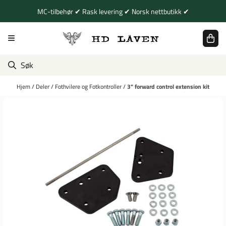
Hopp til innhold
MC-tilbehør ✔ Rask levering ✔ Norsk nettbutikk ✔
Hjem
/
Deler
/
Fothvilere og Fotkontroller
/
3" forward control extension kit