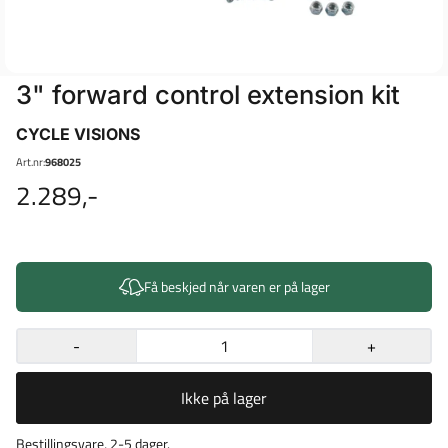
3" forward control extension kit
CYCLE VISIONS
Art.nr:
968025
2.289,-
Få beskjed når varen er på lager
-
+
Ikke på lager
Bestillingsvare, 2-5 dager.