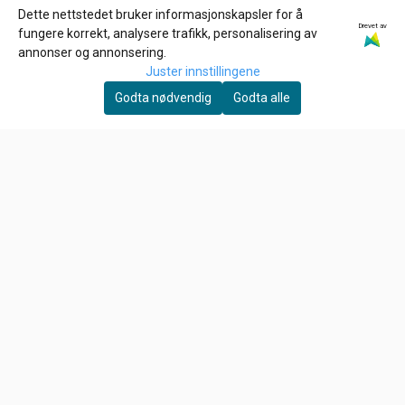
Dette nettstedet bruker informasjonskapsler for å
Drevet av
fungere korrekt, analysere trafikk, personalisering av
annonser og annonsering.
Juster innstillingene
Godta nødvendig
Godta alle
GOODRIDGE
JAMES GASKETS
BRAKE LINE WASHERS,
Eksos pakning pr stk
3/8" (10MM). STAT-O-
45,-
93,-
SEAL, Alu skiver
På lager
På lager
Kjøp
Kjøp