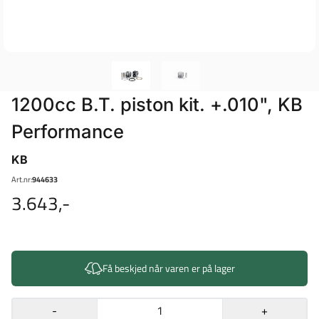
1200cc B.T. piston kit. +.010", KB
Performance
KB
Art.nr:
944633
3.643,-
Få beskjed når varen er på lager
-
+