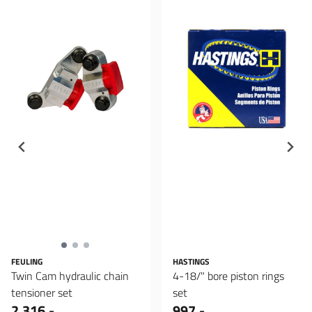
FEULING
HASTINGS
Twin Cam hydraulic chain
4-18/" bore piston rings
tensioner set
set
2.316,-
997,-