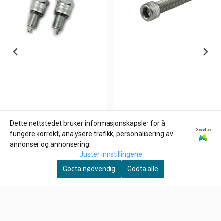
Dette nettstedet bruker informasjonskapsler for å
Drevet av
CHAMPION
GARDNER-WESTCOTT
fungere korrekt, analysere trafikk, personalisering av
CHAMPION N12YC,
3/8-16 X 3/4 INCH Allen
annonser og annonsering.
Tennplugg
bolt
Juster innstillingene
67,-
26,-
Godta nødvendig
Godta alle
På lager
På lager
Kjøp
Kjøp