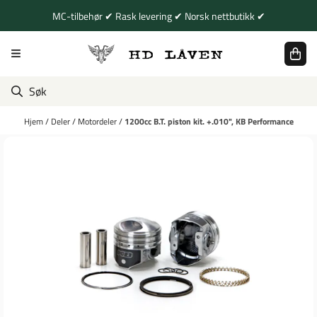
Hopp til innhold
MC-tilbehør ✔ Rask levering ✔ Norsk nettbutikk ✔
Hjem
/
Deler
/
Motordeler
/
1200cc B.T. piston kit. +.010", KB Performance