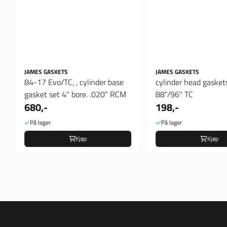
JAMES GASKETS
JAMES GASKETS
84-17 Evo/TC, , cylinder base
cylinder head gasket
gasket set 4" bore. .020" RCM
88"/96" TC
680,-
198,-
På lager
På lager
Kjøp
Kjøp