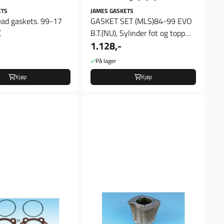
ETS
JAMES GASKETS
ead gaskets. 99-17
GASKET SET (MLS)84-99 EVO
C
B.T.(NU), Sylinder fot og topp
1.128,-
pakninger
På lager
Kjøp
Kjøp