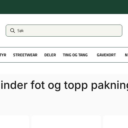
TYR
STREETWEAR
DELER
TING OG TANG
GAVEKORT
N
linder fot og topp paknin