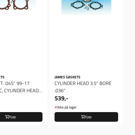
ETS
JAMES GASKETS
.045" 99-17
CYLINDER HEAD 3.5" BORE
 C, CYLINDER HEAD
.036"
539,-
SKET ...
Ikke på lager
Kjøp
Kjøp