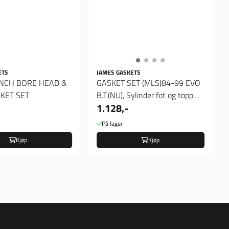
ETS
JAMES GASKETS
INCH BORE HEAD &
GASKET SET (MLS)84-99 EVO
KET SET
B.T.(NU), Sylinder fot og topp
1.128,-
pakninger
På lager
Kjøp
Kjøp