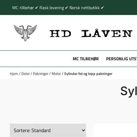
Hopp til innhold
MC-tilbehør ✔ Rask levering ✔ Norsk nettbutikk ✔
MC TILBEHØR
PERSONLIG UTS
Hjem
/
Deler
/
Pakninger
/
Motor
/
Sylinder fot og topp pakninger
Sy