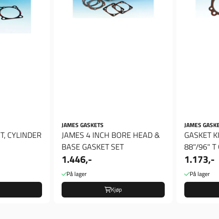
JAMES GASKETS
JAMES GASK
T, CYLINDER
JAMES 4 INCH BORE HEAD &
GASKET KIT. 
BASE GASKET SET
88"/96" T
1.446,-
1.173,-
& BASE GA
På lager
På lager
Kjøp