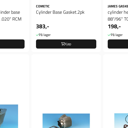
COMETIC
JAMES GASK
linder base
Cylinder Base Gasket.2pk
cylinder h
. .020" RCM
88"/96" T
383,-
198,-
På lager
På lager
Kjøp