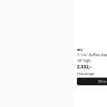
MCS
1-1/4" Buffalo Ap
18" high,
2.332,-
Ikke på lager
Kjøp