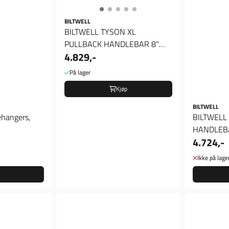
BILTWELL
BILTWELL TYSON XL
PULLBACK HANDLEBAR 8"
4.829,-
BLACK SLOTTED, TUV, Styre
På lager
Kjøp
BILTWELL
ehangers,
BILTWELL
HANDLEBA
4.724,-
APPROVED
Ikke på lage