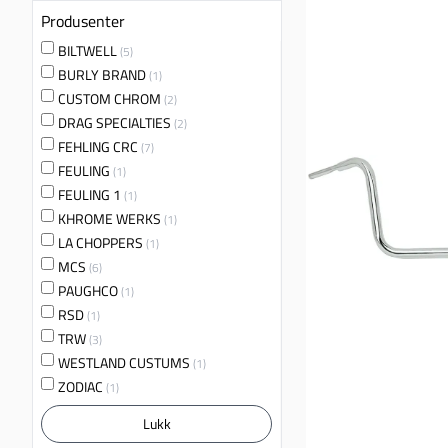
Produsenter
BILTWELL
(5)
BURLY BRAND
(1)
CUSTOM CHROM
(2)
DRAG SPECIALTIES
(2)
FEHLING CRC
(7)
FEULING
(1)
FEULING 1
(1)
KHROME WERKS
(1)
LA CHOPPERS
(1)
MCS
(6)
PAUGHCO
(1)
RSD
(1)
TRW
(3)
WESTLAND CUSTUMS
(1)
ZODIAC
(1)
Lukk