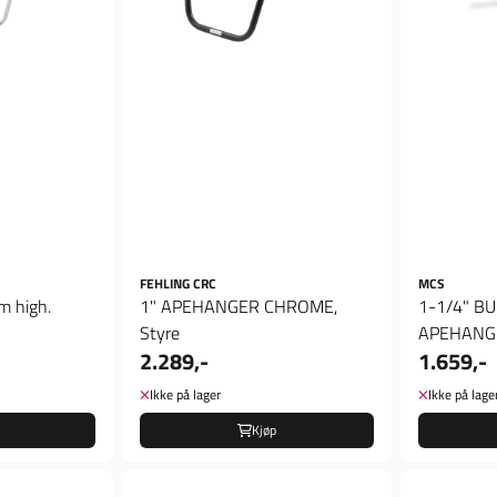
FEHLING CRC
MCS
m high.
1" APEHANGER CHROME,
1-1/4" B
Styre
APEHANGER
2.289,-
1.659,-
Ikke på lager
Ikke på lage
Kjøp