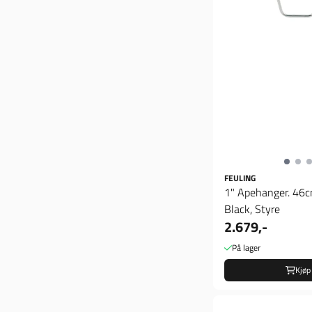
FEULING
1" Apehanger. 46c
Black, Styre
2.679,-
På lager
Kjøp