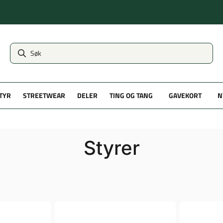
TYR
STREETWEAR
DELER
TING OG TANG
GAVEKORT
N
Styrer