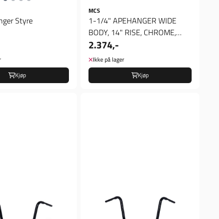
MCS
nger Styre
1-1/4" APEHANGER WIDE
BODY, 14" RISE, CHROME,
2.374,-
Styre
r
Ikke på lager
Kjøp
Kjøp