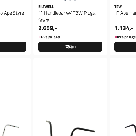
BILTWELL
TRW
lo Ape Styre
1" Handlebar w/ TBW Plugs,
1" Ape Ha
Styre
2.659,-
1.134,-
Ikke på lager
Ikke på lage
Kjøp