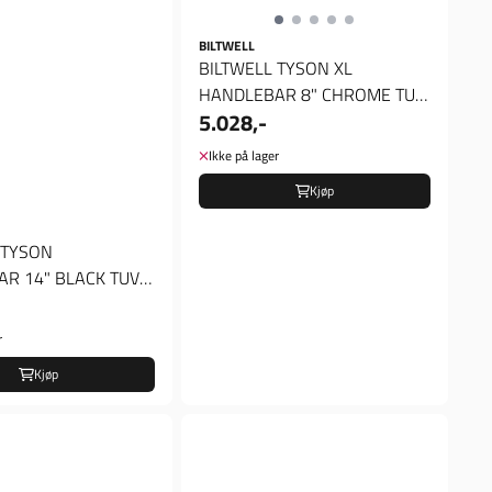
BILTWELL
BILTWELL TYSON XL
HANDLEBAR 8" CHROME TUV
5.028,-
APPROVED, Styre
Ikke på lager
Kjøp
 TYSON
R 14" BLACK TUV
, Styre
r
Kjøp