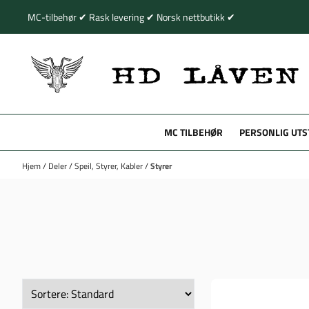
Hopp til innhold
MC-tilbehør ✔ Rask levering ✔ Norsk nettbutikk ✔
MC TILBEHØR
PERSONLIG UTS
Hjem
/
Deler
/
Speil, Styrer, Kabler
/
Styrer