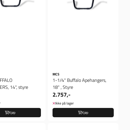
MCS
UFFALO
1-1/4" Buffalo Apehangers,
S, 14", styre
18" , Styre
2.757,-
r
Ikke på lager
Kjøp
Kjøp