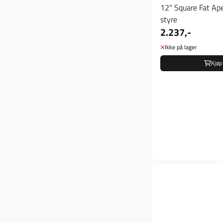
12" Square Fat Ape
styre
2.237,-
Ikke på lager
Kjøp