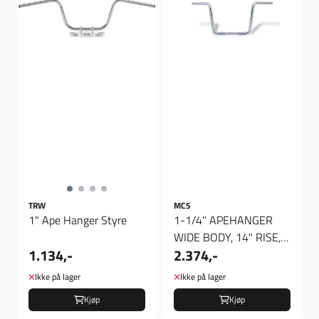
TRW
MCS
1" Ape Hanger Styre
1-1/4" APEHANGER
WIDE BODY, 14" RISE,
1.134,-
2.374,-
CHROME, Styre
Ikke på lager
Ikke på lager
Kjøp
Kjøp