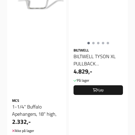
BILTWELL
BILTWELL TYSON XL
PULLBACK
4.829,-
HANDLEBAR 8" BLACK
SLOTTED, TUV, Styre
På lager
Kjøp
MCS
1-1/4" Buffalo
Apehangers, 18" high,
2.332,-
Ikke på lager