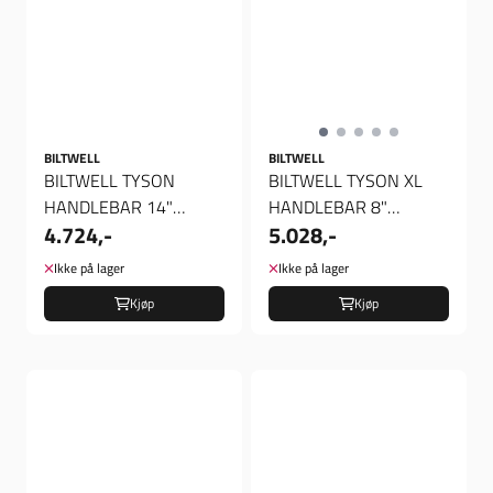
BILTWELL
BILTWELL
BILTWELL TYSON
BILTWELL TYSON XL
HANDLEBAR 14"
HANDLEBAR 8"
4.724,-
5.028,-
BLACK TUV APPROVED,
CHROME TUV
Styre
APPROVED, Styre
Ikke på lager
Ikke på lager
Kjøp
Kjøp