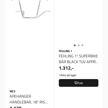
FEULING 1
FEHLING 1" SUPERBIKE
BAR BLACK TUV APPR,
1.312,-
Styre
Ikke på lager
Kjøp
MCS
APEHANGER
HANDLEBAR, 18" RISE,
1" CHROME.