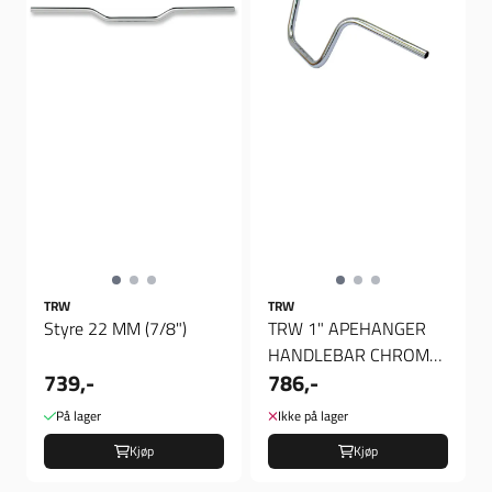
TRW
TRW
Styre 22 MM (7/8")
TRW 1" APEHANGER
HANDLEBAR CHROME
739,-
786,-
10" RISE ABE, Styre
På lager
Ikke på lager
Kjøp
Kjøp