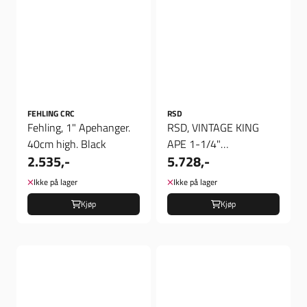
FEHLING CRC
RSD
Fehling, 1" Apehanger.
RSD, VINTAGE KING
40cm high. Black
APE 1-1/4"
2.535,-
5.728,-
HANDLEBAR. BLACK
OPS. 16", Styre
Ikke på lager
Ikke på lager
Kjøp
Kjøp