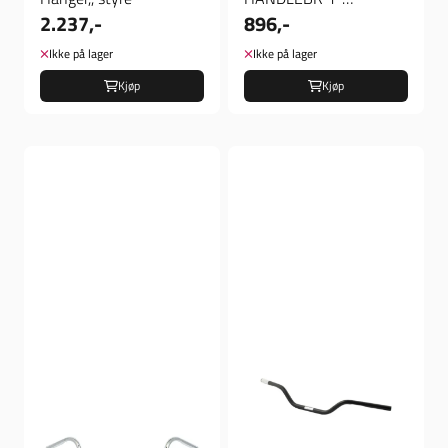
2.237,-
896,-
CHROME, Styre
Ikke på lager
Ikke på lager
Kjøp
Kjøp