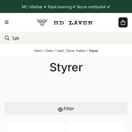
Hopp til innhold
MC-tilbehør ✔ Rask levering ✔ Norsk nettbutikk ✔
Hjem
/
Deler
/
Speil, Styrer, Kabler
/
Styrer
Styrer
Filter