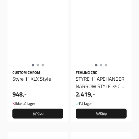
CUSTOM CHROM
FEHLING CRC
Styre 1" XLX Style
STYRE 1" APEHANGER
NARROW STYLE 35CM
948,-
2.419,-
HIGH
Ikke på lager
På lager
Kjøp
Kjøp