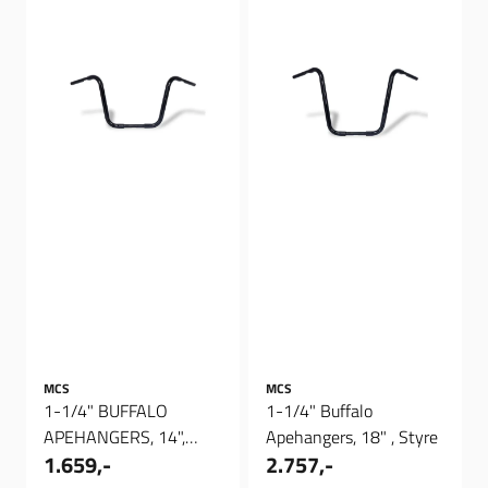
MCS
MCS
1-1/4" BUFFALO
1-1/4" Buffalo
APEHANGERS, 14",
Apehangers, 18" , Styre
1.659,-
2.757,-
styre