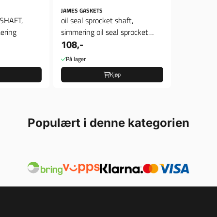
JAMES GASKETS
SHAFT,
oil seal sprocket shaft,
ering
simmering oil seal sprocket
108,-
shaft
På lager
Kjøp
Populært i denne kategorien