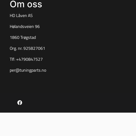
Om oss
HD Låven AS
Hølandsveien 96
1860 Trøgstad
Org. nr. 925827061
Tlf:
+4790847527
per@tuningparts.no