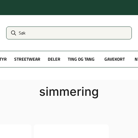
TYR
STREETWEAR
DELER
TING OG TANG
GAVEKORT
N
simmering