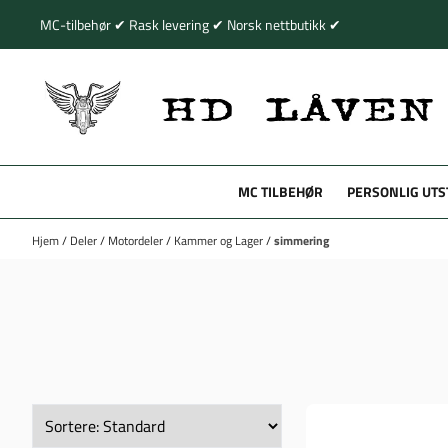
Hopp til innhold
MC-tilbehør ✔ Rask levering ✔ Norsk nettbutikk ✔
MC TILBEHØR
PERSONLIG UTS
Hjem
/
Deler
/
Motordeler
/
Kammer og Lager
/
simmering