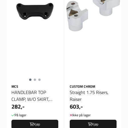
MCS
CUSTOM CHROM
HANDLEBAR TOP
Straight 1.75 Risers,
CLAMP, W/O SKIRT,
Raiser
282,-
603,-
Riser Topp
På lager
Ikke på lager
Kjøp
Kjøp