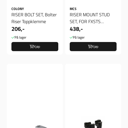
COLONY
MCS
RISER BOLT SET, Bolter
RISER MOUNT STUD
Riser Toppklemme
SET, FOR FXSTS
206,-
438,-
SPRINGER FORKS,
RISER MOUNT STUD
På lager
På lager
SET, ...
Kjøp
Kjøp