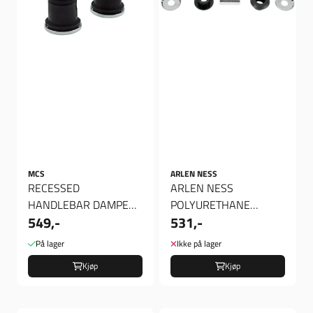
MCS
ARLEN NESS
RECESSED
ARLEN NESS
HANDLEBAR DAMPER
POLYURETHANE
549,-
531,-
KIT, gummi til raiser
HANDLEBAR DAMPER
KIT
På lager
Ikke på lager
Kjøp
Kjøp