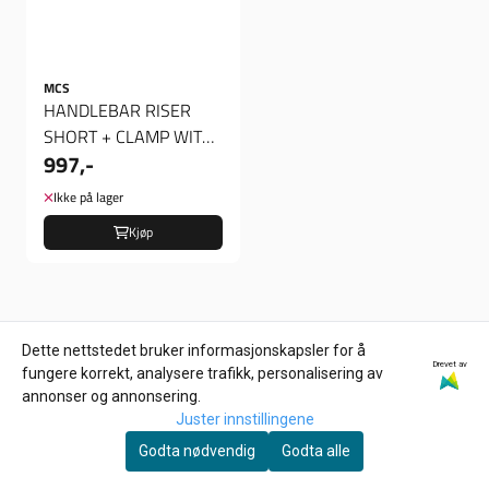
MCS
HANDLEBAR RISER
SHORT + CLAMP WITH
997,-
LIP, Riser
Ikke på lager
Kjøp
Populært i denne kategorien
Dette nettstedet bruker informasjonskapsler for å
Drevet av
fungere korrekt, analysere trafikk, personalisering av
annonser og annonsering.
Juster innstillingene
Godta nødvendig
Godta alle