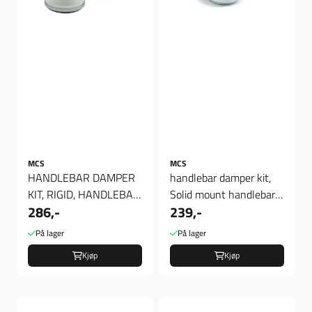
MCS
MCS
HANDLEBAR DAMPER
handlebar damper kit,
KIT, RIGID, HANDLEBAR
Solid mount handlebar
286,-
239,-
DAMPER KIT, RIGID
damper conversion kit
På lager
På lager
Kjøp
Kjøp