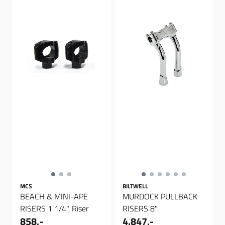
MCS
BILTWELL
BEACH & MINI-APE
MURDOCK PULLBACK
RISERS 1 1/4", Riser
RISERS 8"
858,-
4.847,-