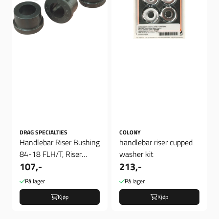
DRAG SPECIALTIES
COLONY
Handlebar Riser Bushing
handlebar riser cupped
84-18 FLH/T, Riser
washer kit
107,-
213,-
Bushing
På lager
På lager
Kjøp
Kjøp