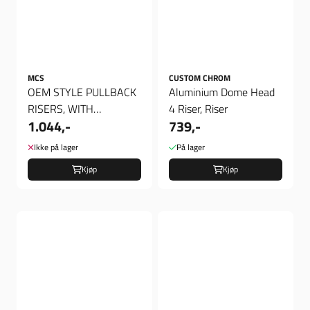
MCS
CUSTOM CHROM
OEM STYLE PULLBACK
Aluminium Dome Head
RISERS, WITH
4 Riser, Riser
1.044,-
739,-
TOPCLAMP, PULLBACK
RISERS, WITH ...
Ikke på lager
På lager
Kjøp
Kjøp