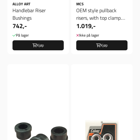
ALLOY ART
MCS
Handlebar Riser
OEM style pullback
Bushings
risers, with top clamp.
742,-
1.019,-
4.5"
På lager
Ikke på lager
Kjøp
Kjøp