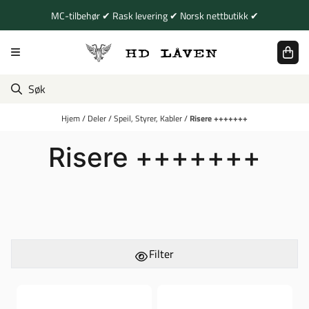
Hopp til innhold
MC-tilbehør ✔ Rask levering ✔ Norsk nettbutikk ✔
Hjem
/
Deler
/
Speil, Styrer, Kabler
/
Risere +++++++
Risere +++++++
Filter