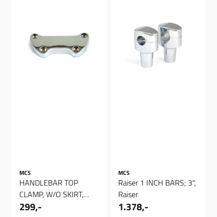
MCS
MCS
HANDLEBAR TOP
Raiser 1 INCH BARS; 3",
CLAMP, W/O SKIRT,
Raiser
299,-
1.378,-
Riser Topp