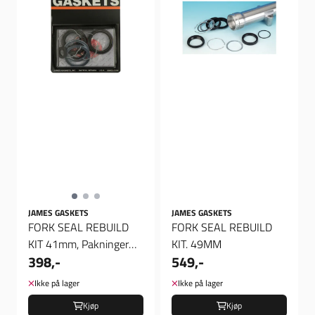
JAMES GASKETS
JAMES GASKETS
FORK SEAL REBUILD
FORK SEAL REBUILD
KIT 41mm, Pakninger
KIT. 49MM
398,-
549,-
Gaffel
Ikke på lager
Ikke på lager
Kjøp
Kjøp