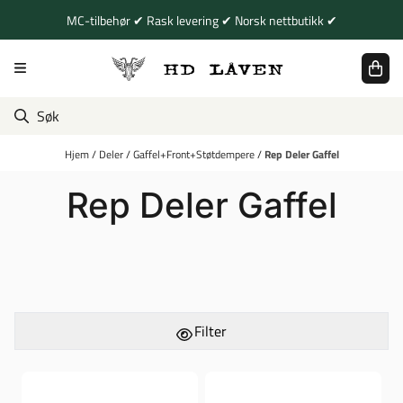
Hopp til innhold
MC-tilbehør ✔ Rask levering ✔ Norsk nettbutikk ✔
Hjem
/
Deler
/
Gaffel+Front+Støtdempere
/
Rep Deler Gaffel
Rep Deler Gaffel
Filter