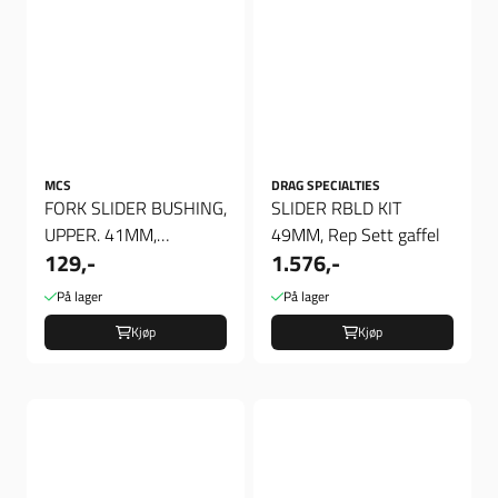
MCS
DRAG SPECIALTIES
FORK SLIDER BUSHING,
SLIDER RBLD KIT
UPPER. 41MM,
49MM, Rep Sett gaffel
129,-
1.576,-
Gaffelforing Øvre
På lager
På lager
Kjøp
Kjøp