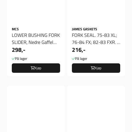
MCS
JAMES GASKETS
LOWER BUSHING FORK
FORK SEAL. 75-83 XL;
SLIDER, Nedre Gaffel
76-84 FX; 82-83 FXR. ,
298,-
216,-
Foring
Simmering
På lager
På lager
Kjøp
Kjøp