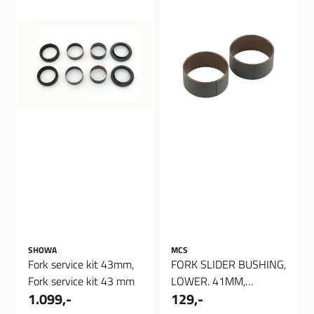
SHOWA
MCS
Fork service kit 43mm,
FORK SLIDER BUSHING,
Fork service kit 43 mm
LOWER. 41MM,
1.099,-
129,-
Gaffelforing Nedre