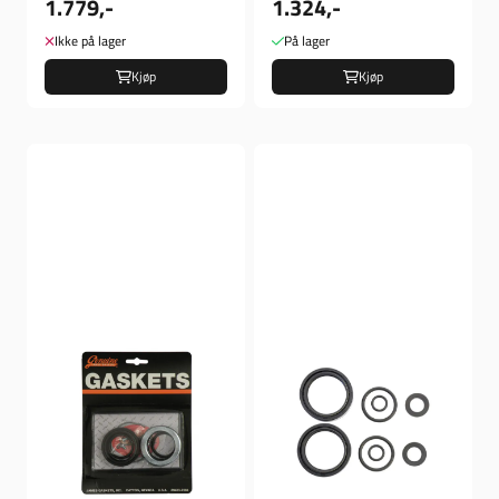
1.779,-
1.324,-
Length: 4"
Ikke på lager
På lager
Kjøp
Kjøp