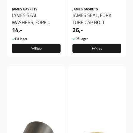
JAMES GASKETS
JAMES GASKETS
JAMES SEAL
JAMES SEAL, FORK
WASHERS, FORK
TUBE CAP BOLT
14,-
26,-
DRAIN SCREW, Pakning,
Tappeskrue gaffel
På lager
På lager
Kjøp
Kjøp