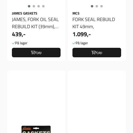
JAMES GASKETS
MCS
JAMES, FORK OIL SEAL
FORK SEAL REBUILD
REBUILD KIT (39mm),
KIT 49mm,
439,-
1.099,-
Rep Sett gaffel
På lager
På lager
Kjøp
Kjøp