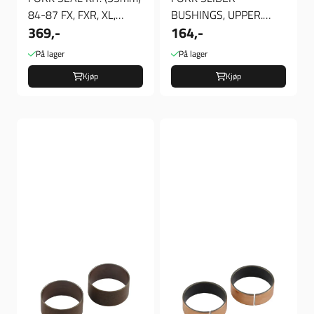
84-87 FX, FXR, XL,
BUSHINGS, UPPER.
369,-
164,-
Pakninger Gaffel
35MM, Øvre Gaffel
Foring
På lager
På lager
Kjøp
Kjøp