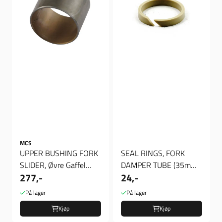
MCS
UPPER BUSHING FORK
SEAL RINGS, FORK
SLIDER, Øvre Gaffel
DAMPER TUBE (35mm),
277,-
24,-
Foring
Tette ring til hydraulic
stempel
På lager
På lager
Kjøp
Kjøp