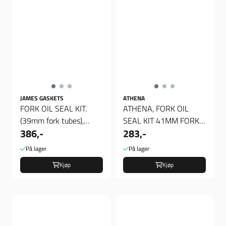
JAMES GASKETS
ATHENA
FORK OIL SEAL KIT.
ATHENA, FORK OIL
(39mm fork tubes),
SEAL KIT 41MM FORK
386,-
283,-
Pakninger Gaffel
TUBES
På lager
På lager
Kjøp
Kjøp