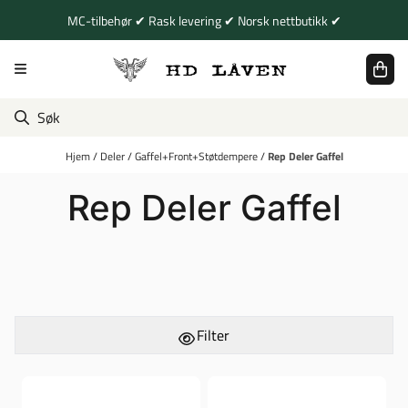
Hopp til innhold
MC-tilbehør ✔ Rask levering ✔ Norsk nettbutikk ✔
Hjem
/
Deler
/
Gaffel+Front+Støtdempere
/
Rep Deler Gaffel
Rep Deler Gaffel
Filter