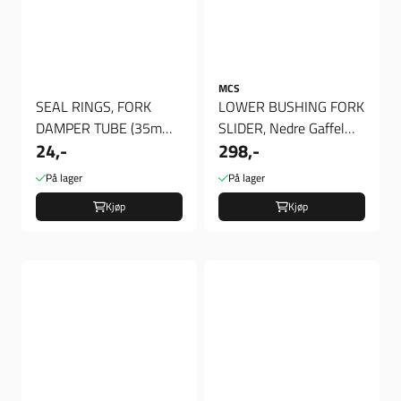
MCS
SEAL RINGS, FORK
LOWER BUSHING FORK
DAMPER TUBE (35mm),
SLIDER, Nedre Gaffel
24,-
298,-
Tette ring til hydraulic
Foring
stempel
På lager
På lager
Kjøp
Kjøp