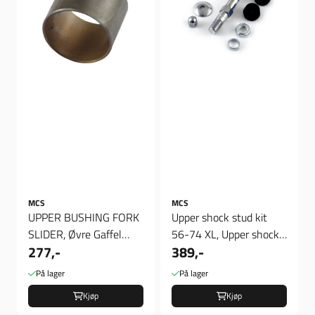
MCS
MCS
UPPER BUSHING FORK
Upper shock stud kit
SLIDER, Øvre Gaffel
56-74 XL, Upper shock
277,-
389,-
Foring
stud kit
På lager
På lager
Kjøp
Kjøp