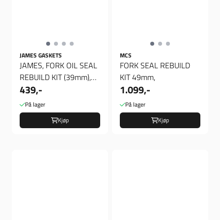
JAMES GASKETS
MCS
JAMES, FORK OIL SEAL
FORK SEAL REBUILD
REBUILD KIT (39mm),
KIT 49mm,
439,-
1.099,-
Rep Sett gaffel
På lager
På lager
Kjøp
Kjøp