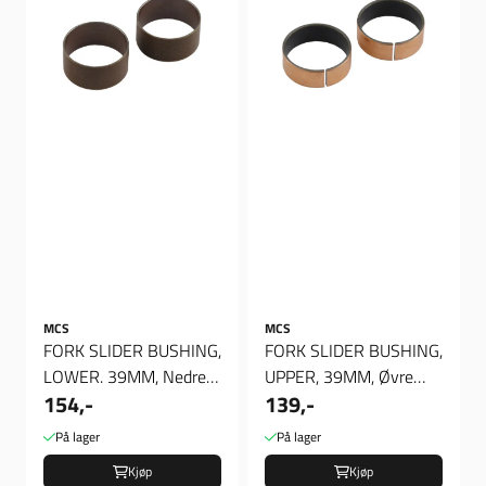
MCS
MCS
FORK SLIDER BUSHING,
FORK SLIDER BUSHING,
LOWER. 39MM, Nedre
UPPER, 39MM, Øvre
154,-
139,-
Gaffel Foring
Gaffel Foring
På lager
På lager
Kjøp
Kjøp