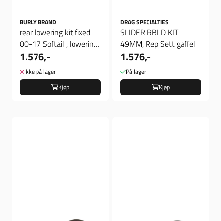
BURLY BRAND
DRAG SPECIALTIES
rear lowering kit fixed
SLIDER RBLD KIT
00-17 Softail , lowering
49MM, Rep Sett gaffel
1.576,-
1.576,-
kit fixed
Ikke på lager
På lager
Kjøp
Kjøp