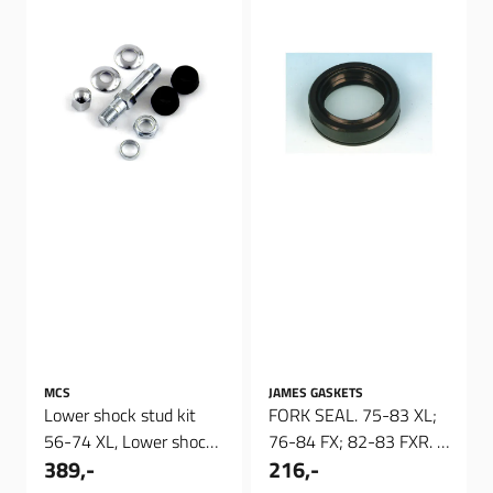
MCS
JAMES GASKETS
Lower shock stud kit
FORK SEAL. 75-83 XL;
56-74 XL, Lower shock
76-84 FX; 82-83 FXR. ,
389,-
216,-
stud kit
Simmering