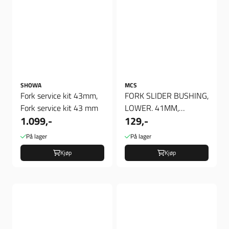
SHOWA
MCS
Fork service kit 43mm,
FORK SLIDER BUSHING,
Fork service kit 43 mm
LOWER. 41MM,
1.099,-
129,-
Gaffelforing Nedre
På lager
På lager
Kjøp
Kjøp