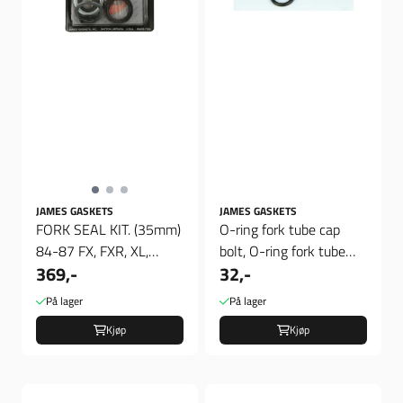
JAMES GASKETS
JAMES GASKETS
FORK SEAL KIT. (35mm)
O-ring fork tube cap
84-87 FX, FXR, XL,
bolt, O-ring fork tube
369,-
32,-
Pakninger Gaffel
cap bolt
På lager
På lager
Kjøp
Kjøp