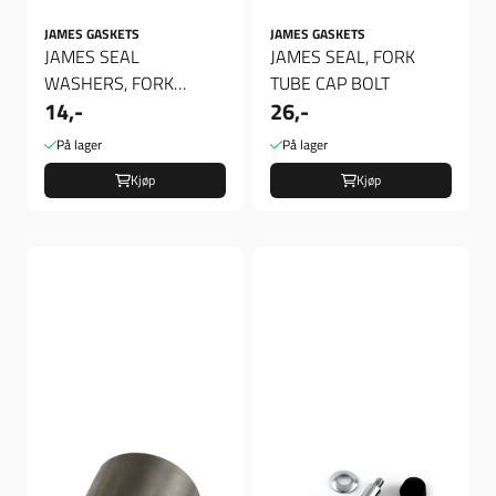
JAMES GASKETS
JAMES GASKETS
JAMES SEAL
JAMES SEAL, FORK
WASHERS, FORK
TUBE CAP BOLT
14,-
26,-
DRAIN SCREW, Pakning,
Tappeskrue gaffel
På lager
På lager
Kjøp
Kjøp