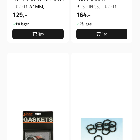
UPPER. 41MM,
BUSHINGS, UPPER.
129,-
164,-
Gaffelforing Øvre
35MM, Øvre Gaffel
Foring
På lager
På lager
Kjøp
Kjøp