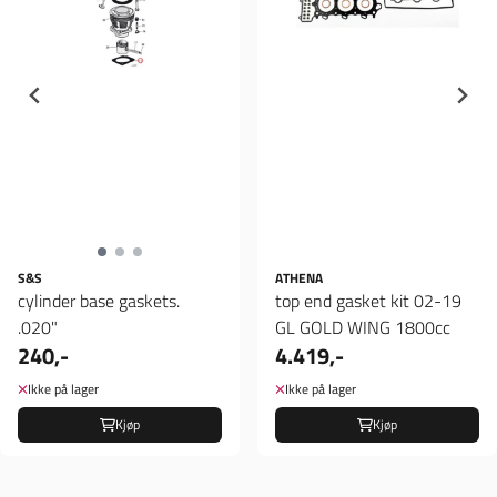
S&S
ATHENA
cylinder base gaskets.
top end gasket kit 02-19
.020"
GL GOLD WING 1800cc
240,-
4.419,-
Ikke på lager
Ikke på lager
Kjøp
Kjøp