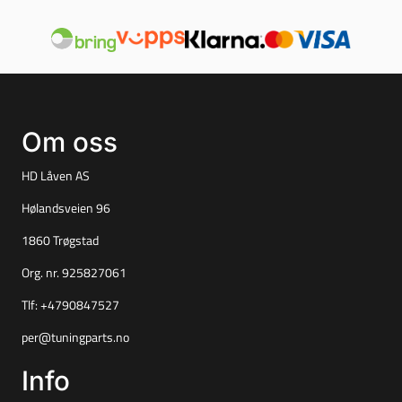
Om oss
HD Låven AS
Hølandsveien 96
1860 Trøgstad
Org. nr. 925827061
Tlf:
+4790847527
per@tuningparts.no
Info