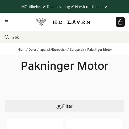
Hopp til innhold
MC-tilbehør ✔ Rask levering ✔ Norsk nettbutikk ✔
Hjem
/
Deler
/
Japansk/Europeisk
/
Europeisk
/
Pakninger Motor
Pakninger Motor
Filter