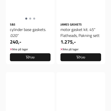
S&S
JAMES GASKETS
cylinder base gaskets.
motor gasket kit. 45"
.020"
Flatheads, Pakning sett
240,-
1.275,-
Ikke på lager
Ikke på lager
Kjøp
Kjøp