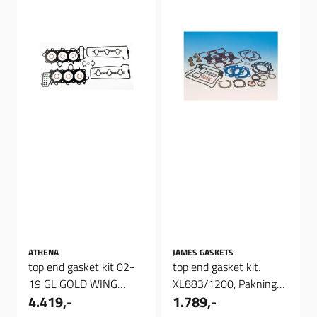
ATHENA
JAMES GASKETS
top end gasket kit 02-
top end gasket kit.
19 GL GOLD WING
XL883/1200, Pakning
4.419,-
1.789,-
1800cc
sett