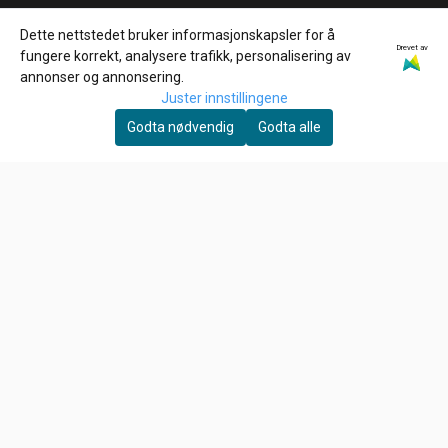
Frakt og retur
Dette nettstedet bruker informasjonskapsler for å
Personvern
Drevet av
fungere korrekt, analysere trafikk, personalisering av
annonser og annonsering.
Salgsbetingelser
Juster innstillingene
Nyhetsbrev
Godta nødvendig
Godta alle
Ønsker du å motta gode tilbud, tips og nyheter?
E-post
Meld meg på!