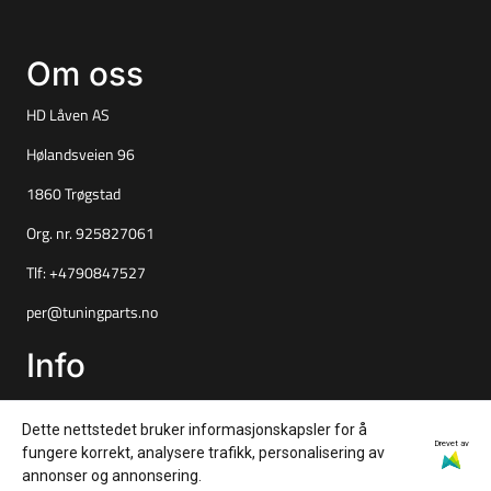
Om oss
HD Låven AS
Hølandsveien 96
1860 Trøgstad
Org. nr. 925827061
Tlf:
+4790847527
per@tuningparts.no
Info
Frakt og retur
Dette nettstedet bruker informasjonskapsler for å
Personvern
Drevet av
fungere korrekt, analysere trafikk, personalisering av
annonser og annonsering.
Salgsbetingelser