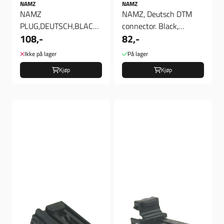
NAMZ
NAMZ
NAMZ
NAMZ, Deutsch DTM
PLUG,DEUTSCH,BLACK
connector. Black,
108,-
82,-
4 PIN 21200056 / DP-
receptacle, 2-pins
4B
Ikke på lager
På lager
Kjøp
Kjøp