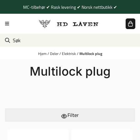
Hopp til innhold
MC-tilbehør ✔ Rask levering ✔ Norsk nettbutikk ✔
Hjem
/
Deler
/
Elektrisk
/
Multilock plug
Multilock plug
Filter