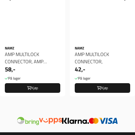
NAMZ
NAMZ
AMP MULTILOCK
AMP MULTILOCK
CONNECTOR, AMP
CONNECTOR,
58,-
42,-
MULTILOCK CONNECTOR.
BLACK, PLUG, 8-PINS
På lager
På lager
Kjøp
Kjøp