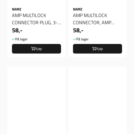
NAMZ
NAMZ
AMP MULTILOCK
AMP MULTILOCK
CONNECTOR PLUG, 3-
CONNECTOR, AMP
58,-
58,-
PINS, AMP MULTILOCK
MULTILOCK
CONNECTOR PLUG, ...
CONNECTOR. BLACK,
På lager
På lager
PLUG, 8-PINS
Kjøp
Kjøp