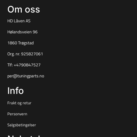
Om oss
HD Låven AS
Hølandsveien 96
1860 Trøgstad
Org. nr. 925827061
Tlf:
+4790847527
per@tuningparts.no
Info
Frakt og retur
Personvern
Salgsbetingelser