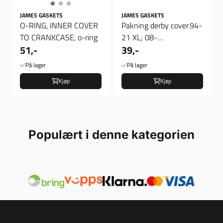
JAMES GASKETS
JAMES GASKETS
O-RING, INNER COVER
Pakning derby cover.94-
TO CRANKCASE, o-ring
21 XL; 08-
51,-
39,-
12(NU)XR1200
På lager
På lager
Kjøp
Kjøp
Populært i denne kategorien