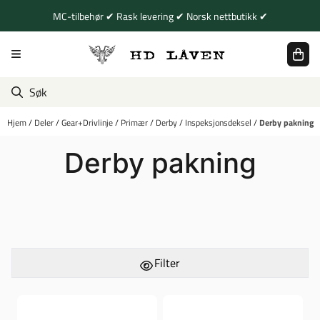
Hopp til innhold
MC-tilbehør ✔ Rask levering ✔ Norsk nettbutikk ✔
Hjem
/
Deler
/
Gear+Drivlinje
/
Primær
/
Derby
/
Inspeksjonsdeksel
/
Derby pakning
Derby pakning
Filter