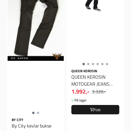
QUEEN KEROSIN
QUEEN KEROSIN
MOTOGEAR JEANS
1.992,-
BLACK
3.320,-
På lager
Kjøp
BY CITY
By City kevlar bukse