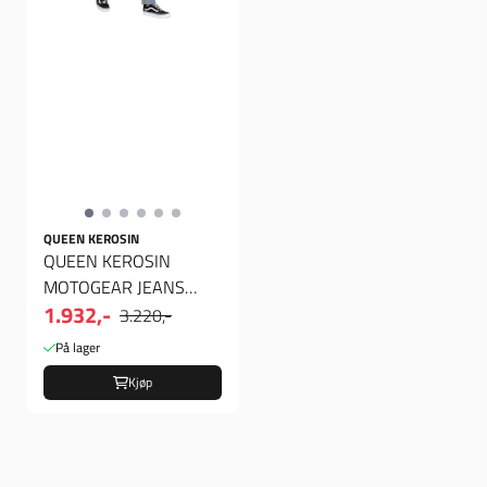
QUEEN KEROSIN
QUEEN KEROSIN
MOTOGEAR JEANS
1.932,-
LIGHT BLUE
3.220,-
På lager
Kjøp