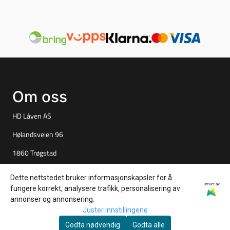
Om oss
HD Låven AS
Hølandsveien 96
1860 Trøgstad
Org. nr. 925827061
Dette nettstedet bruker informasjonskapsler for å
Drevet av
fungere korrekt, analysere trafikk, personalisering av
Tlf:
+4790847527
annonser og annonsering.
per@tuningparts.no
Juster innstillingene
Godta nødvendig
Godta alle