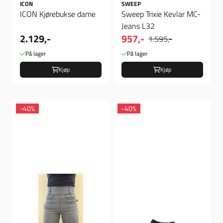
ICON
SWEEP
ICON Kjørebukse dame
Sweep Trixie Kevlar MC-
Jeans L32
2.129,-
957,-
1.595,-
På lager
På lager
Kjøp
Kjøp
-40%
-40%