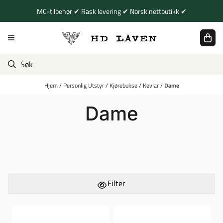
Hopp til innhold
MC-tilbehør ✔ Rask levering ✔ Norsk nettbutikk ✔
Hjem
/
Personlig Utstyr
/
Kjørebukse
/
Kevlar
/
Dame
Dame
Filter