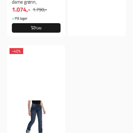
dame grønn,
1.074,-
1.790,-
På lager
Kjøp
-40%