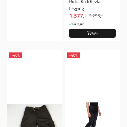
Richa Kodi Kevlar
Legging
1.377,-
2.295,-
På lager
Kjøp
-40%
-40%