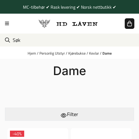
Hopp til innhold
MC-tilbehør ✔ Rask levering ✔ Norsk nettbutikk ✔
Hjem
/
Personlig Utstyr
/
Kjørebukse
/
Kevlar
/
Dame
Dame
Filter
-40%