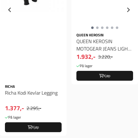
QUEEN KEROSIN
QUEEN KEROSIN
MOTOGEAR JEANS LIGHT
1.932,-
BLUE
3.220,-
På lager
Kjøp
RICHA
Richa Kodi Kevlar Legging
1.377,-
2.295,-
På lager
Kjøp