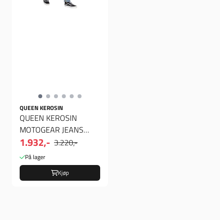
QUEEN KEROSIN
QUEEN KEROSIN
MOTOGEAR JEANS
1.932,-
LIGHT BLUE
3.220,-
På lager
Kjøp