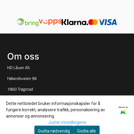
Om oss
HD Låven AS
Hølandsveien 96
1860 Trøgstad
Org. nr. 925827061
Dette nettstedet bruker informasjonskapsler for å
Drevet av
fungere korrekt, analysere trafikk, personalisering av
Tlf:
+4790847527
annonser og annonsering.
per@tuningparts.no
Juster innstillingene
Godta nødvendig
Godta alle