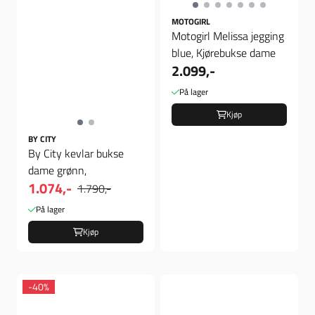
MOTOGIRL
Motogirl Melissa jegging
blue, Kjørebukse dame
2.099,-
På lager
Kjøp
BY CITY
By City kevlar bukse
dame grønn,
1.074,-
1.790,-
På lager
Kjøp
-40%