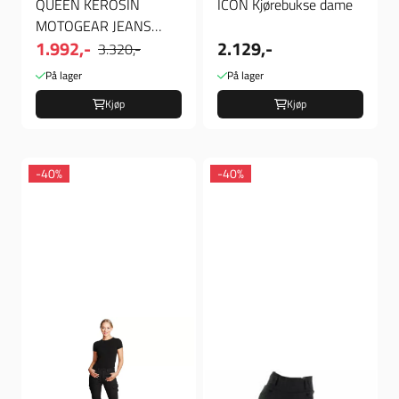
QUEEN KEROSIN
ICON Kjørebukse dame
MOTOGEAR JEANS
1.992,-
2.129,-
BLACK
3.320,-
På lager
På lager
Kjøp
Kjøp
-40%
-40%