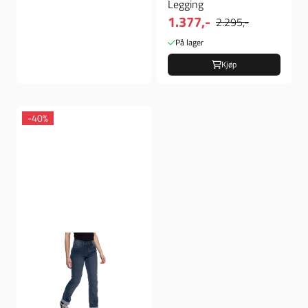
Legging
1.377,-
2.295,-
På lager
Kjøp
-40%