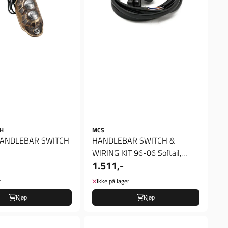
H
MCS
HANDLEBAR SWITCH
HANDLEBAR SWITCH &
WIRING KIT 96-06 Softail,
1.511,-
Dyna
r
Ikke på lager
Kjøp
Kjøp