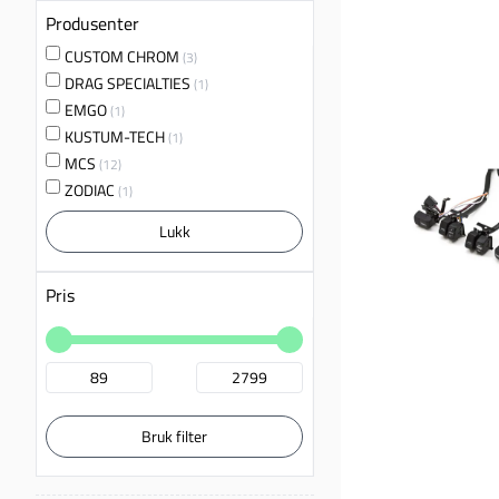
Produsenter
CUSTOM CHROM
(3)
DRAG SPECIALTIES
(1)
EMGO
(1)
KUSTUM-TECH
(1)
MCS
(12)
ZODIAC
(1)
Lukk
Pris
Bruk filter