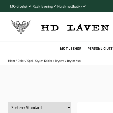
Hopp til innhold
MC-tilbehør ✔ Rask levering ✔ Norsk nettbutikk ✔
MC TILBEHØR
PERSONLIG UTS
Hjem
/
Deler
/
Speil, Styrer, Kabler
/
Brytere
/
Bryter hus