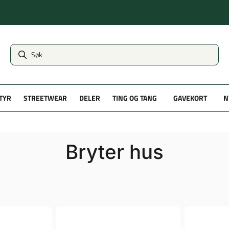
TYR
STREETWEAR
DELER
TING OG TANG
GAVEKORT
N
Bryter hus