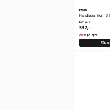
EMGO
Handlebar horn & 
switch
332,-
Ikke på lager
Kjøp