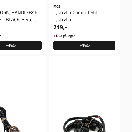
MCS
HORN, HANDLEBAR
Lysbryter Gammel Stil.,
T. BLACK, Brytere
Lysbryter
219,-
r
Ikke på lager
Kjøp
Kjøp