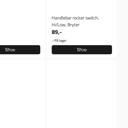
Handlebar rocker switch,
Hi/Low, Bryter
89,-
På lager
Kjøp
Kjøp