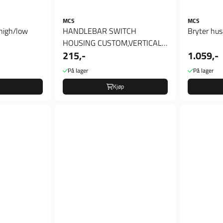
MCS
MCS
high/low
HANDLEBAR SWITCH
Bryter hus
HOUSING CUSTOM,VERTICAL
215,-
1.059,-
SWITCH HOLE
På lager
På lager
Kjøp