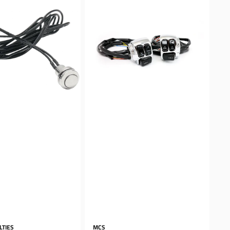
LTIES
MCS