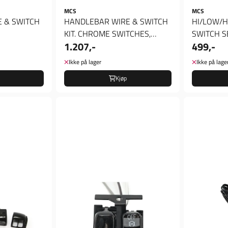
MCS
MCS
 & SWITCH
HANDLEBAR WIRE & SWITCH
HI/LOW/
KIT. CHROME SWITCHES,
SWITCH SE
1.207,-
499,-
Brytere styre
Ikke på lager
Ikke på lage
Kjøp