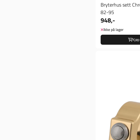
Bryterhus sett Ch
82-95
948,-
Ikke på lager
Kjøp