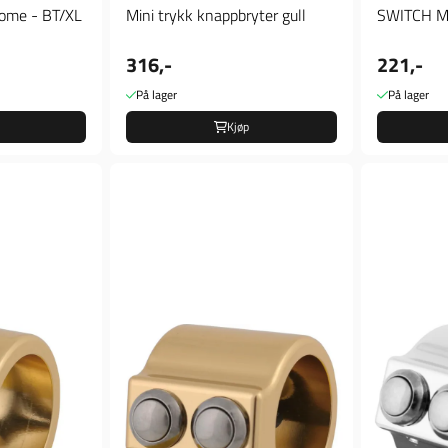
rome - BT/XL
Mini trykk knappbryter gull
SWITCH M
316,-
221,-
På lager
På lager
Kjøp