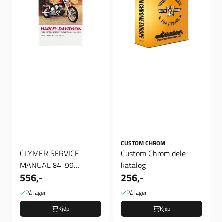
CUSTOM CHROM
CLYMER SERVICE
Custom Chrom dele
MANUAL 84-99
katalog
556,-
256,-
SOFTAIL
På lager
På lager
Kjøp
Kjøp