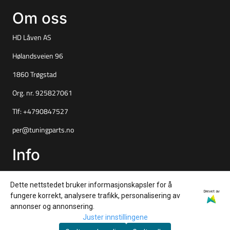
Om oss
HD Låven AS
Hølandsveien 96
1860 Trøgstad
Org. nr. 925827061
Tlf:
+4790847527
per@tuningparts.no
Info
Frakt og retur
Dette nettstedet bruker informasjonskapsler for å
Personvern
Drevet av
fungere korrekt, analysere trafikk, personalisering av
annonser og annonsering.
Salgsbetingelser
Juster innstillingene