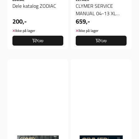
Dele katalog ZODIAC
CLYMER SERVICE
MANUAL 04-13 XL
200,-
659,-
SPORTSTER
Ikke på lager
Ikke på lager
Kjøp
Kjøp