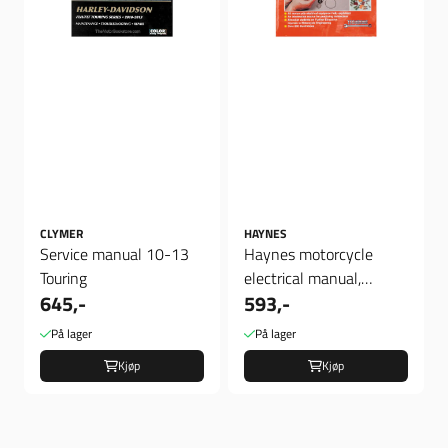
CLYMER
HAYNES
Service manual 10-13
Haynes motorcycle
Touring
electrical manual,
645,-
593,-
verksted bok
På lager
På lager
Kjøp
Kjøp