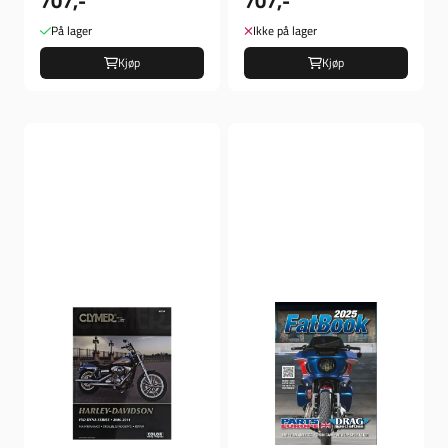
707,-
707,-
På lager
Ikke på lager
Kjøp
Kjøp