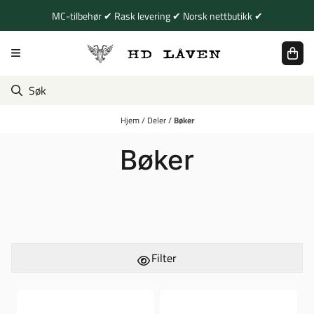
Hopp til innhold
MC-tilbehør ✔ Rask levering ✔ Norsk nettbutikk ✔
Hjem
/
Deler
/
Bøker
Bøker
Filter