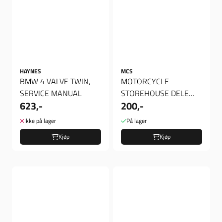
HAYNES
MCS
BMW 4 VALVE TWIN,
MOTORCYCLE
SERVICE MANUAL
STOREHOUSE DELE
623,-
200,-
KATALOG
Ikke på lager
På lager
Kjøp
Kjøp