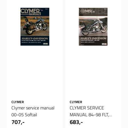
CLYMER
CLYMER
Clymer service manual
CLYMER SERVICE
00-05 Softail
MANUAL 84-98 FLT,
707,-
683,-
FXR