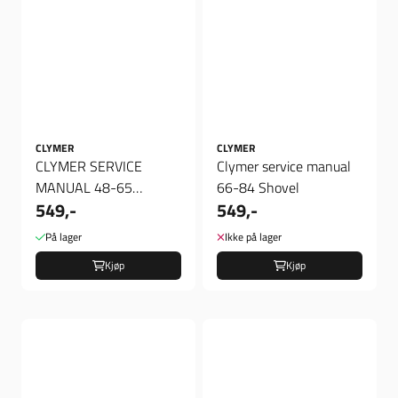
CLYMER
CLYMER
CLYMER SERVICE
Clymer service manual
MANUAL 48-65
66-84 Shovel
549,-
549,-
PANHEAD
På lager
Ikke på lager
Kjøp
Kjøp